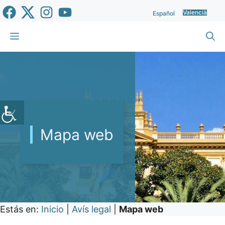
Vés
Valencià
Español
al
contingut
Menu
Mapa web
Estás en:
Inicio
|
Avís legal
|
Mapa web