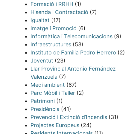
Formació i RRHH
(1)
Hisenda i Contractació
(7)
Igualtat
(17)
Imatge i Promoció
(6)
Informàtica i Telecomunicacions
(9)
Infraestructures
(53)
Instituto de Familia Pedro Herrero
(2)
Joventut
(23)
Llar Provincial Antonio Fernández
Valenzuela
(7)
Medi ambient
(67)
Parc Mòbil i Taller
(2)
Patrimoni
(1)
Presidència
(41)
Prevenció i Extinció d’Incendis
(31)
Projectes Europeus
(24)
Residents Internacionals
(11)