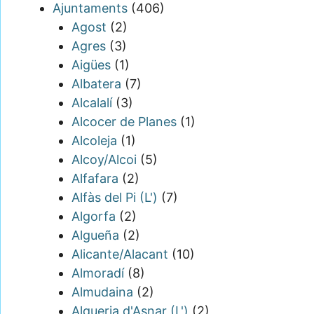
Ajuntaments
(406)
Agost
(2)
Agres
(3)
Aigües
(1)
Albatera
(7)
Alcalalí
(3)
Alcocer de Planes
(1)
Alcoleja
(1)
Alcoy/Alcoi
(5)
Alfafara
(2)
Alfàs del Pi (L')
(7)
Algorfa
(2)
Algueña
(2)
Alicante/Alacant
(10)
Almoradí
(8)
Almudaina
(2)
Alqueria d'Asnar (L')
(2)