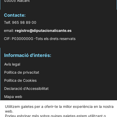
03005 Alacant
Contacte:
Telf. 965 98 89 00
email:
registro@diputacionalicante.es
CIF: P0300000G -Tots els drets reservats
Informació d'interés:
Avís legal
Política de privacitat
Política de Cookies
Declaració d'Accessibilitat
Mapa web
Utilitzem galetes per a oferir-te la millor experiència en la nostra
© 2026 Web Desenvolupada pel Servei d'Informàtica de Diputació d'Alacant
web.
Podeu esbrinar més sobre quines galetes estem utilitzant o