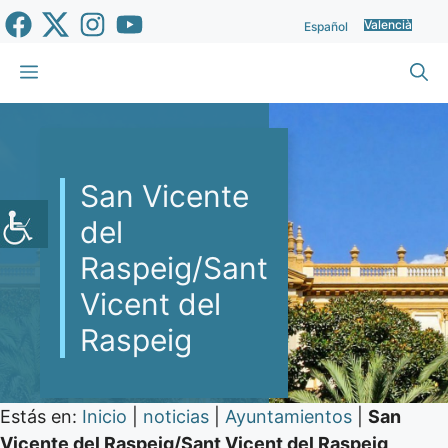
Vés
Valencià
Español
al
contingut
Menu
San Vicente
del
Raspeig/Sant
Vicent del
Raspeig
Estás en:
Inicio
|
noticias
|
Ayuntamientos
|
San
Vicente del Raspeig/Sant Vicent del Raspeig