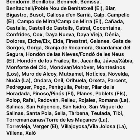
Benidorm
,
Benilloba
,
Benimeli
,
Benissa
,
Benitachell/Poble Nou de Benitatxell (El)
,
Biar
,
Bigastro
,
Busot
,
Callosa d'en Sarrià
,
Calp
,
Campello
(El)
,
Campo de Mirra/Camp de Mirra (El)
,
Cañada
,
Castalla
,
Castell de Castells
,
Catral
,
Cocentaina
,
Confrides
,
Cox
,
Daya Nueva
,
Daya Vieja
,
Dénia
,
Dolores
,
Elche/Elx
,
Elda
,
Finestrat
,
Gaianes
,
Gata de
Gorgos
,
Gorga
,
Granja de Rocamora
,
Guardamar del
Segura
,
Hondón de las Nieves/Fondó de les Neus
(El)
,
Hondón de los Frailes
,
Ibi
,
Jacarilla
,
Jávea/Xàbia
,
Monforte del Cid
,
Monóvar/Monòver
,
Montesinos
(Los)
,
Muro de Alcoy
,
Mutxamel
,
Notícies
,
Novelda
,
Nucia (La)
,
Ondara
,
Onil
,
Orihuela
,
Orxeta
,
Parcent
,
Pedreguer
,
Pego
,
Penàguila
,
Petrer
,
Pilar de la
Horadada
,
Pinoso/Pinós (El)
,
Planes
,
Poblets (Els)
,
Polop
,
Rafal
,
Redován
,
Relleu
,
Rojales
,
Romana (La)
,
Salinas
,
San Fulgencio
,
San Isidro
,
San Miguel de
Salinas
,
Santa Pola
,
Sella
,
Tàrbena
,
Teulada
,
Tibi
,
Torremanzanas/Torre de les Maçanes (La)
,
Torrevieja
,
Verger (El)
,
Villajoyosa/Vila Joiosa (La)
,
Villena
,
Xaló