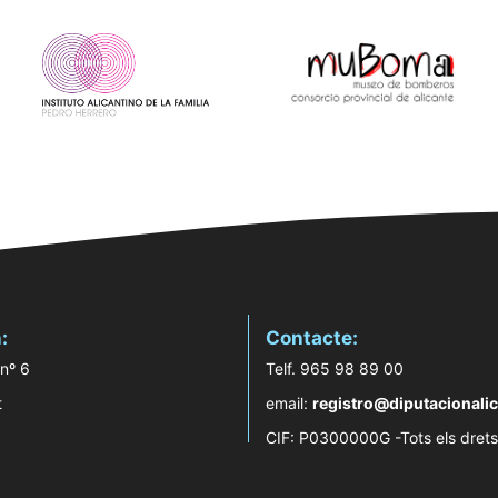
:
Contacte:
 nº 6
Telf. 965 98 89 00
t
email:
registro@diputacionalic
CIF: P0300000G -Tots els drets