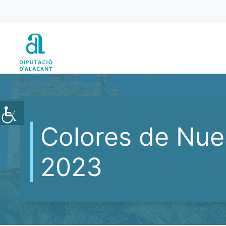
Vés
al
contingut
Colores de Nues
2023