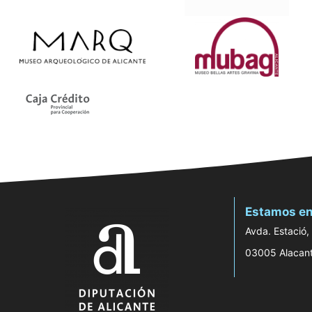
Estamos en
Avda. Estació,
03005 Alacan