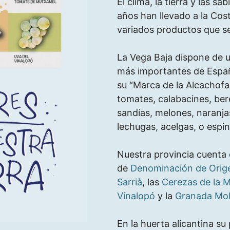
El clima, la tierra y las s
años han llevado a la Cos
variados productos que s
La Vega Baja dispone de u
más importantes de España
su “Marca de la Alcachofa 
tomates, calabacines, ber
sandías, melones, naranja
lechugas, acelgas, o espi
Nuestra provincia cuenta 
de
Denominación de Orig
Sarrià
, las
Cerezas de la 
Vinalopó
y la
Granada Mol
En la huerta alicantina su