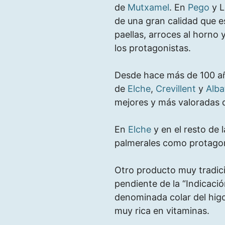
de
Mutxamel
. En
Pego
y L
de una gran calidad que e
paellas, arroces al horno
los protagonistas.
Desde hace más de 100 añ
de
Elche
,
Crevillent
y
Alba
mejores y más valoradas 
En
Elche
y en el resto de
palmerales como protagonis
Otro producto muy tradici
pendiente de la “Indicaci
denominada colar del higo
muy rica en vitaminas.