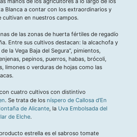
abias manos de los agricultores a lo largo de los
ta Blanca a contar con los extraordinarios y
e cultivan en nuestros campos.
nas de las zonas de huerta fértiles de regadío
. Entre sus cultivos destacan: la alcachofa y
de la Vega Baja del Segura”, pimientos,
enjenas, pepinos, puerros, habas, brócoli,
s, limones o verduras de hojas como las
nacas.
con cuatro cultivos con distintivo
en
. Se trata de los
níspero de Callosa d’En
Montaña de Alicante
, la
Uva Embolsada del
lar de Elche
.​
 producto estrella es el sabroso tomate