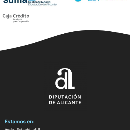
Estamos en:
Avda. Estació, nº 6