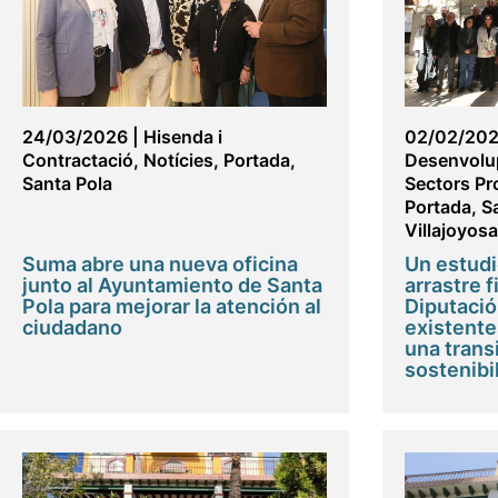
24/03/2026
|
Hisenda i
02/02/20
Contractació
,
Notícies
,
Portada
,
Desenvolu
Santa Pola
Sectors Pr
Portada
,
S
Villajoyosa
Suma abre una nueva oficina
Un estudi
junto al Ayuntamiento de Santa
arrastre f
Pola para mejorar la atención al
Diputació
ciudadano
existente
una transi
sostenibi