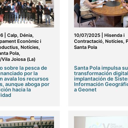
26
|
Calp
,
Dénia
,
10/07/2025
|
Hisenda i
pament Econòmic i
Contractació
,
Notícies
,
oductius
,
Notícies
,
Santa Pola
anta Pola
,
/Vila Joiosa (La)
o sobre la pesca de
Santa Pola impulsa su
inanciado por la
transformación digital
n avala los recursos
implantación de Sist
s, aunque aboga por
Información Geográfi
ción hacia la
a Geonet
lidad