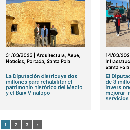
31/03/2023
|
Arquitectura
,
Aspe
,
14/03/202
Notícies
,
Portada
,
Santa Pola
Infraestru
Santa Pola
La Diputación distribuye dos
El Diput
millones para rehabilitar el
de 3 mill
patrimonio histórico del Medio
inversion
y el Baix Vinalopó
mejorar i
servicios
1
2
3
›