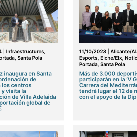
4
|
Infraestructures
,
11/10/2023
|
Alicante/A
ortada
,
Santa Pola
Esports
,
Elche/Elx
,
Notíc
Portada
,
Santa Pola
z inaugura en Santa
Más de 3.000 deporti
eordenación de
participarán en la ‘V 
 los centros
Carrera del Mediterrá
y visita la
tendrá lugar el 12 de
ción de Villa Adelaida
con el apoyo de la Di
portación global de
€