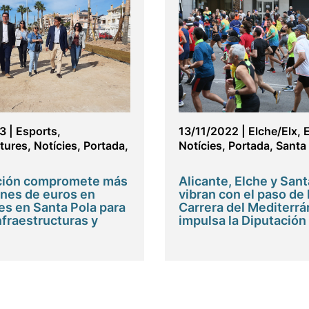
3
|
Esports
,
13/11/2022
|
Elche/Elx
,
ctures
,
Notícies
,
Portada
,
Notícies
,
Portada
,
Santa
ación compromete más
Alicante, Elche y Sant
ones de euros en
vibran con el paso de 
es en Santa Pola para
Carrera del Mediterrá
nfraestructuras y
impulsa la Diputación