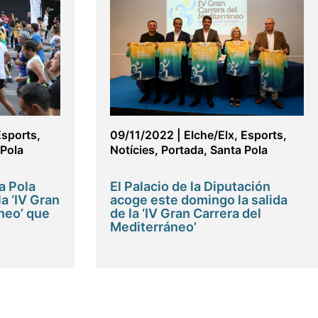
Esports
,
09/11/2022
|
Elche/Elx
,
Esports
,
 Pola
Notícies
,
Portada
,
Santa Pola
a Pola
El Palacio de la Diputación
la ‘IV Gran
acoge este domingo la salida
neo’ que
de la ‘IV Gran Carrera del
Mediterráneo’