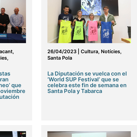
lacant
,
26/04/2023
|
Cultura
,
Notícies
,
ies
,
Santa Pola
stas
La Diputación se vuelca con el
Gran
‘World SUP Festival’ que se
neo’ que
celebra este fin de semana en
 noviembre
Santa Pola y Tabarca
putación