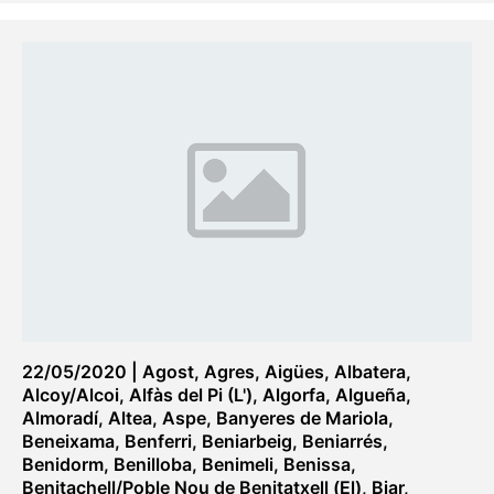
22/05/2020
|
Agost
,
Agres
,
Aigües
,
Albatera
,
Alcoy/Alcoi
,
Alfàs del Pi (L')
,
Algorfa
,
Algueña
,
Almoradí
,
Altea
,
Aspe
,
Banyeres de Mariola
,
Beneixama
,
Benferri
,
Beniarbeig
,
Beniarrés
,
Benidorm
,
Benilloba
,
Benimeli
,
Benissa
,
Benitachell/Poble Nou de Benitatxell (El)
,
Biar
,