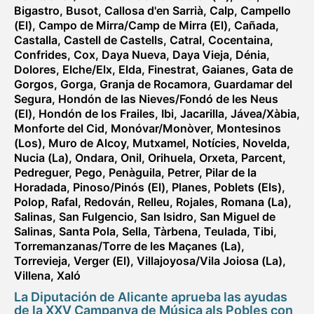
Bigastro
,
Busot
,
Callosa d'en Sarrià
,
Calp
,
Campello
(El)
,
Campo de Mirra/Camp de Mirra (El)
,
Cañada
,
Castalla
,
Castell de Castells
,
Catral
,
Cocentaina
,
Confrides
,
Cox
,
Daya Nueva
,
Daya Vieja
,
Dénia
,
Dolores
,
Elche/Elx
,
Elda
,
Finestrat
,
Gaianes
,
Gata de
Gorgos
,
Gorga
,
Granja de Rocamora
,
Guardamar del
Segura
,
Hondón de las Nieves/Fondó de les Neus
(El)
,
Hondón de los Frailes
,
Ibi
,
Jacarilla
,
Jávea/Xàbia
,
Monforte del Cid
,
Monóvar/Monòver
,
Montesinos
(Los)
,
Muro de Alcoy
,
Mutxamel
,
Notícies
,
Novelda
,
Nucia (La)
,
Ondara
,
Onil
,
Orihuela
,
Orxeta
,
Parcent
,
Pedreguer
,
Pego
,
Penàguila
,
Petrer
,
Pilar de la
Horadada
,
Pinoso/Pinós (El)
,
Planes
,
Poblets (Els)
,
Polop
,
Rafal
,
Redován
,
Relleu
,
Rojales
,
Romana (La)
,
Salinas
,
San Fulgencio
,
San Isidro
,
San Miguel de
Salinas
,
Santa Pola
,
Sella
,
Tàrbena
,
Teulada
,
Tibi
,
Torremanzanas/Torre de les Maçanes (La)
,
Torrevieja
,
Verger (El)
,
Villajoyosa/Vila Joiosa (La)
,
Villena
,
Xaló
La Diputación de Alicante aprueba las ayudas
de la XXV Campanya de Música als Pobles con