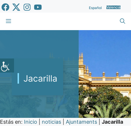
Vés
Valencià
Español
al
contingut
Menu
Jacarilla
Estás en:
Inicio
|
noticias
|
Ajuntaments
|
Jacarilla