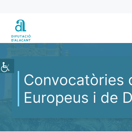
Vés
al
contingut
Convocatòries 
Europeus i de D