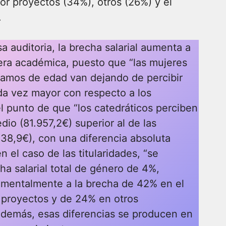
r proyectos (34%), otros (26%) y el
.
 auditoria, la brecha salarial aumenta a
rrera académica, puesto que “las mujeres
tramos de edad van dejando de percibir
da vez mayor con respecto a los
l punto de que “los catedráticos perciben
edio (81.957,2€) superior al de las
438,9€), con una diferencia absoluta
 en el caso de las titularidades, “se
ha salarial total de género de 4%,
mentalmente a la brecha de 42% en el
proyectos y de 24% en otros
demás, esas diferencias se producen en