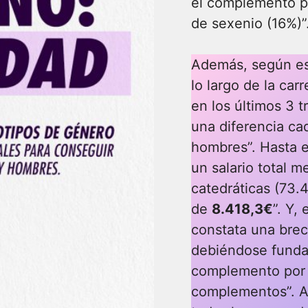
el complemento po
de sexenio (16%)”
Además, según esa
lo largo de la ca
en los últimos 3 
una diferencia ca
hombres”. Hasta e
un salario total m
catedráticas (73.
de
8.418,3€
”. Y,
constata una brec
debiéndose funda
complemento por 
complementos”. A