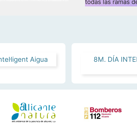
todas las ramas d
tel·ligent Aigua
8M. DÍA INT