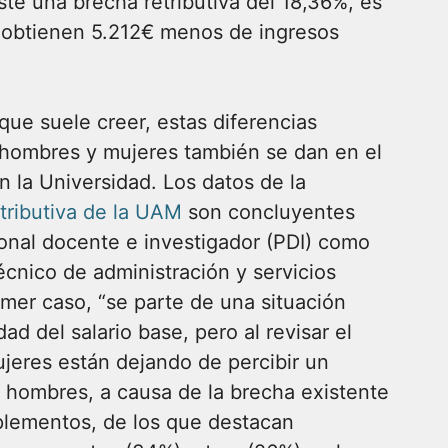
ste una brecha retributiva del 18,36%, es
s obtienen 5.212€ menos de ingresos
 que suele creer, estas diferencias
e hombres y mujeres también se dan en el
n la Universidad. Los datos de la
etributiva de la UAM
son concluyentes
sonal docente e investigador (PDI) como
écnico de administración y servicios
imer caso, “se parte de una situación
dad del salario base, pero al revisar el
mujeres están dejando de percibir un
e hombres, a causa de la brecha existente
plementos, de los que destacan