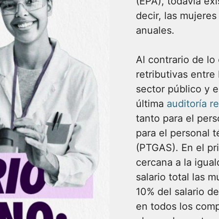
(EPA), todavía exi
decir, las mujere
anuales.
Al contrario de lo
retributivas entr
sector público y e
última
auditoría r
tanto para el per
para el personal t
(PTGAS). En el pr
cercana a la igual
salario total las 
10% del salario d
en todos los com