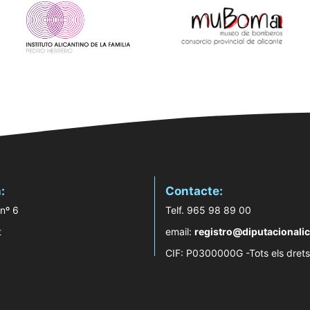
:
Contacte:
 nº 6
Telf. 965 98 89 00
t
email:
registro@diputacionalic
CIF: P0300000G -Tots els drets