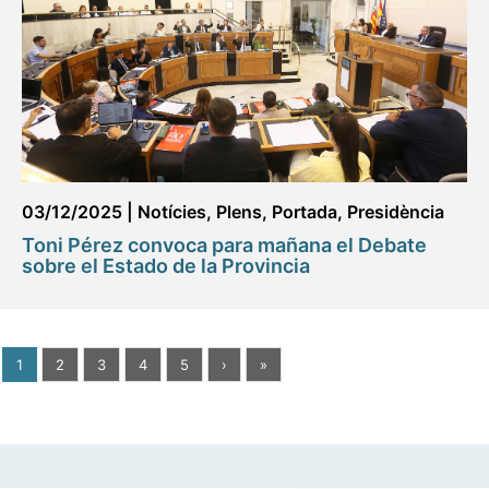
03/12/2025
|
Notícies
,
Plens
,
Portada
,
Presidència
Toni Pérez convoca para mañana el Debate
sobre el Estado de la Provincia
1
2
3
4
5
›
»