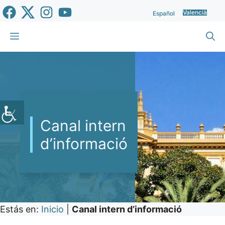
Vés
Valencià
Español
al
contingut
Menu
Canal intern
d’informació
Estás en:
Inicio
|
Canal intern d’informació