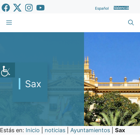
Vés
Valencià
Español
al
contingut
Menu
Sax
Estás en:
Inicio
|
noticias
|
Ayuntamientos
|
Sax