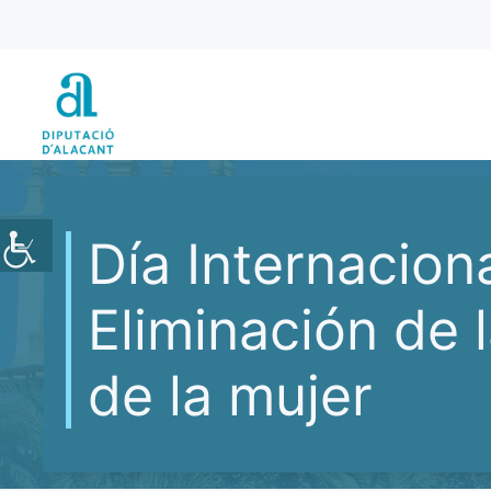
Vés
al
contingut
Día Internaciona
Eliminación de l
de la mujer