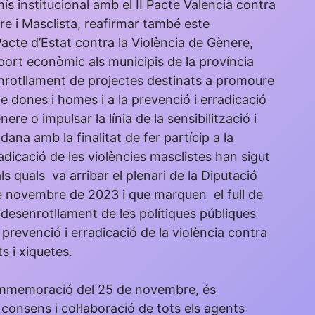
ís institucional amb el II Pacte Valencià contra
re i Masclista, reafirmar també este
cte d’Estat contra la Violència de Gènere,
port econòmic als municipis de la província
enrotllament de projectes destinats a promoure
de dones i homes i a la prevenció i erradicació
nere o impulsar la línia de la sensibilització i
ana amb la finalitat de fer partícip a la
rradicació de les violències masclistes han sigut
ls quals va arribar el plenari de la Diputació
de novembre de 2023 i que marquen el full de
l desenrotllament de les polítiques públiques
prevenció i erradicació de la violència contra
ts i xiquetes.
mmemoració del 25 de novembre, és
 consens i col·laboració de tots els agents