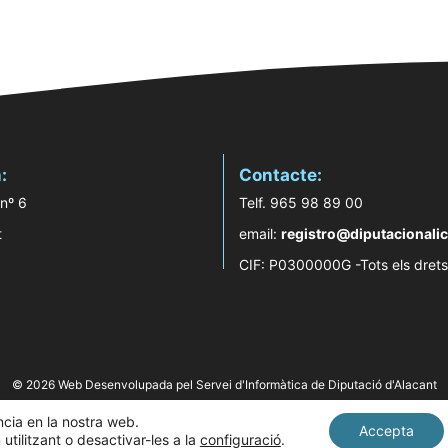
:
Contacte:
 nº 6
Telf. 965 98 89 00
t
email:
registro@diputacionalic
CIF: P0300000G -Tots els drets
© 2026 Web Desenvolupada pel Servei d'Informàtica de Diputació d'Alacant
ència en la nostra web.
Accepta
tilitzant o desactivar-les a la
configuració
.