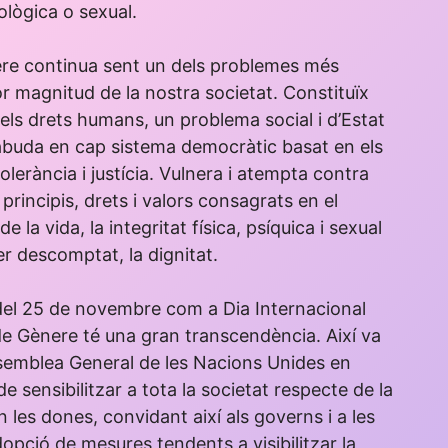
cològica o sexual.
ere continua sent un dels problemes més
r magnitud de la nostra societat. Constituïx
els drets humans, un problema social i d’Estat
abuda en cap sistema democràtic basat en els
 tolerància i justícia. Vulnera i atempta contra
principis, drets i valors consagrats en el
e la vida, la integritat física, psíquica i sexual
 per descomptat, la dignitat.
l 25 de novembre com a Dia Internacional
de Gènere té una gran transcendència. Així va
Assemblea General de les Nacions Unides en
e sensibilitzar a tota la societat respecte de la
n les dones, convidant així als governs i a les
dopció de mesures tendents a visibilitzar la