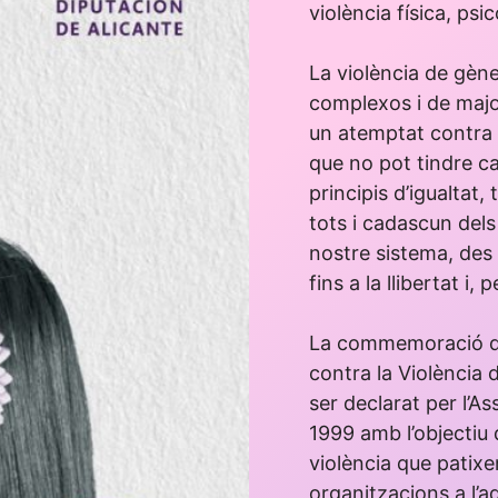
violència física, psi
La violència de gèn
complexos i de majo
un atemptat contra 
que no pot tindre c
principis d’igualtat,
tots i cadascun dels 
nostre sistema, des d
fins a la llibertat i,
La commemoració de
contra la Violència 
ser declarat per l’
1999 amb l’objectiu d
violència que patixe
organitzacions a l’a