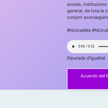
socials, institucions
general, de tota la 
conjunt aconseguirem
#NiUnaMés #NiUna
Diputada d’Igualtat
Acuerdo del P