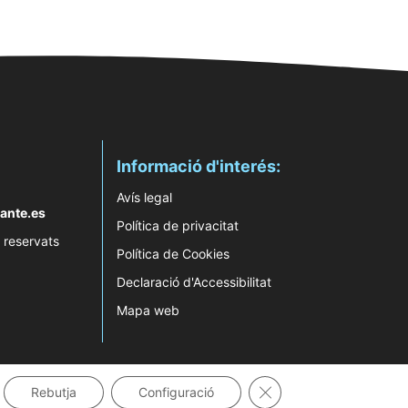
Informació d'interés:
Avís legal
ante.es
Política de privacitat
 reservats
Política de Cookies
Declaració d'Accessibilitat
Mapa web
Tanca el bàner de gale
Rebutja
Configuració