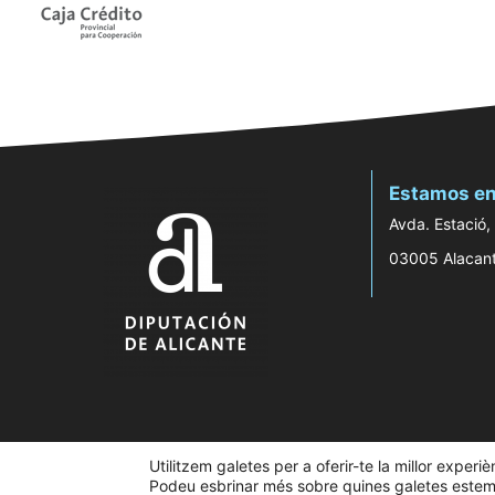
Estamos en
Avda. Estació,
03005 Alacan
Utilitzem galetes per a oferir-te la millor experi
Podeu esbrinar més sobre quines galetes estem u