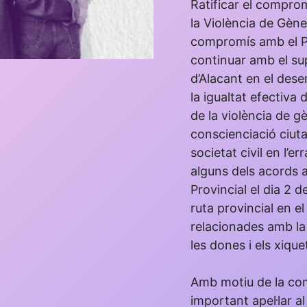
Ratificar el comprom
la Violència de Gène
compromís amb el Pa
continuar amb el su
d’Alacant en el des
la igualtat efectiva 
de la violència de gè
conscienciació ciutad
societat civil en l’e
alguns dels acords a
Provincial el dia 2 
ruta provincial en e
relacionades amb la 
les dones i els xique
Amb motiu de la co
important apel·lar al