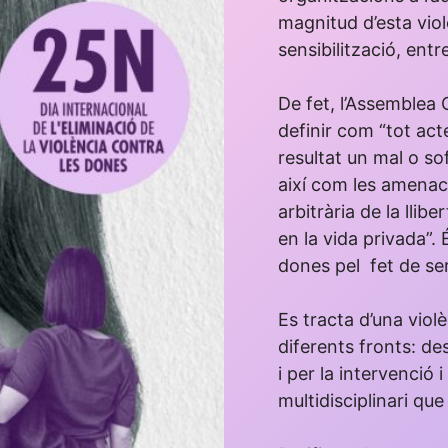
magnitud d’esta viol
sensibilització, entre
De fet, l’Assemblea 
definir com “tot act
resultat un mal o sof
així com les amenace
arbitrària de la llib
en la vida privada”. 
dones pel fet de se
Es tracta d’una vio
diferents fronts: des
i per la intervenció
multidisciplinari que