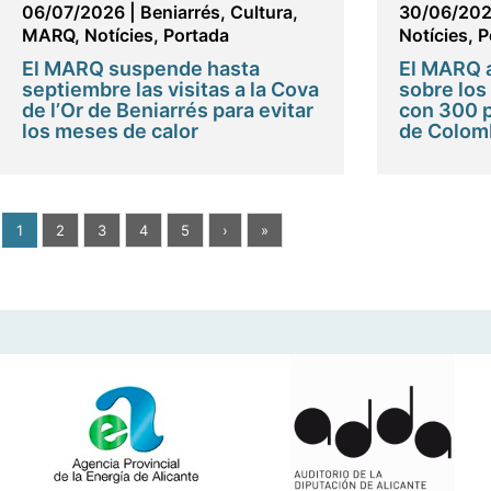
06/07/2026
|
Beniarrés
,
Cultura
,
30/06/20
MARQ
,
Notícies
,
Portada
Notícies
,
P
El MARQ suspende hasta
El MARQ 
septiembre las visitas a la Cova
sobre los
de l’Or de Beniarrés para evitar
con 300 
los meses de calor
de Colom
1
2
3
4
5
›
»