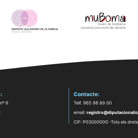
:
Contacte:
 nº 6
Telf. 965 98 89 00
t
email:
registro@diputacionalic
CIF: P0300000G -Tots els drets