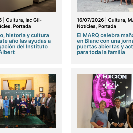
6
|
Cultura
,
Iac Gil-
16/07/2026
|
Cultura
,
M
ícies
,
Portada
Notícies
,
Portada
, historia y cultura
El MARQ celebra maña
ste año las ayudas a
en Blanc con una jorn
gación del Instituto
puertas abiertas y ac
Albert
para toda la familia