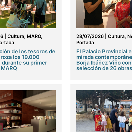
26
|
Cultura
,
MARQ
,
28/07/2026
|
Cultura
,
No
ortada
Portada
ción de los tesoros de
El Palacio Provincial 
roza los 19.000
mirada contemporáne
s durante su primer
Borja Ibáñez Viño con
l MARQ
selección de 26 obra