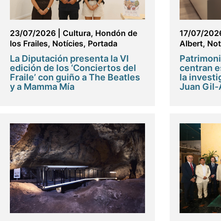
23/07/2026
|
Cultura
,
Hondón de
17/07/202
los Frailes
,
Notícies
,
Portada
Albert
,
Not
La Diputación presenta la VI
Patrimonio
edición de los ‘Conciertos del
centran e
Fraile’ con guiño a The Beatles
la investi
y a Mamma Mía
Juan Gil-