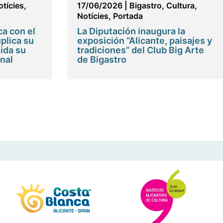
otícies
,
17/06/2026
|
Bigastro
,
Cultura
,
Notícies
,
Portada
ca con el
La Diputación inaugura la
plica su
exposición “Alicante, paisajes y
lida su
tradiciones” del Club Big Arte
nal
de Bigastro