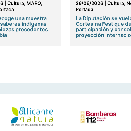
26
|
Cultura
,
MARQ
,
26/06/2026
|
Cultura
,
N
ortada
Portada
acoge una muestra
La Diputación se vuel
 saberes indígenas
Cortesina Fest que du
piezas procedentes
participación y conso
bia
proyección internacio