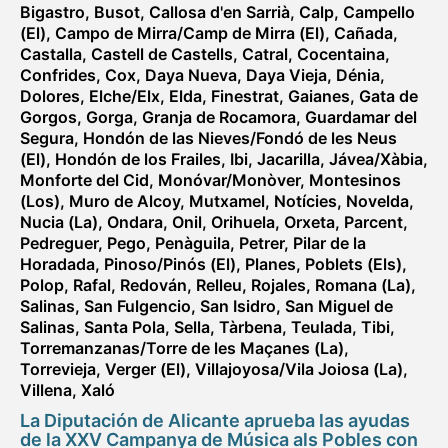
Bigastro
,
Busot
,
Callosa d'en Sarrià
,
Calp
,
Campello
(El)
,
Campo de Mirra/Camp de Mirra (El)
,
Cañada
,
Castalla
,
Castell de Castells
,
Catral
,
Cocentaina
,
Confrides
,
Cox
,
Daya Nueva
,
Daya Vieja
,
Dénia
,
Dolores
,
Elche/Elx
,
Elda
,
Finestrat
,
Gaianes
,
Gata de
Gorgos
,
Gorga
,
Granja de Rocamora
,
Guardamar del
Segura
,
Hondón de las Nieves/Fondó de les Neus
(El)
,
Hondón de los Frailes
,
Ibi
,
Jacarilla
,
Jávea/Xàbia
,
Monforte del Cid
,
Monóvar/Monòver
,
Montesinos
(Los)
,
Muro de Alcoy
,
Mutxamel
,
Notícies
,
Novelda
,
Nucia (La)
,
Ondara
,
Onil
,
Orihuela
,
Orxeta
,
Parcent
,
Pedreguer
,
Pego
,
Penàguila
,
Petrer
,
Pilar de la
Horadada
,
Pinoso/Pinós (El)
,
Planes
,
Poblets (Els)
,
Polop
,
Rafal
,
Redován
,
Relleu
,
Rojales
,
Romana (La)
,
Salinas
,
San Fulgencio
,
San Isidro
,
San Miguel de
Salinas
,
Santa Pola
,
Sella
,
Tàrbena
,
Teulada
,
Tibi
,
Torremanzanas/Torre de les Maçanes (La)
,
Torrevieja
,
Verger (El)
,
Villajoyosa/Vila Joiosa (La)
,
Villena
,
Xaló
La Diputación de Alicante aprueba las ayudas
de la XXV Campanya de Música als Pobles con