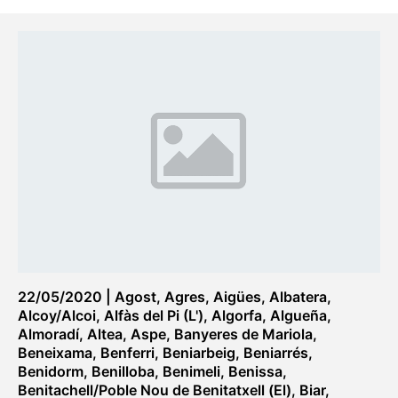
22/05/2020
|
Agost
,
Agres
,
Aigües
,
Albatera
,
Alcoy/Alcoi
,
Alfàs del Pi (L')
,
Algorfa
,
Algueña
,
Almoradí
,
Altea
,
Aspe
,
Banyeres de Mariola
,
Beneixama
,
Benferri
,
Beniarbeig
,
Beniarrés
,
Benidorm
,
Benilloba
,
Benimeli
,
Benissa
,
Benitachell/Poble Nou de Benitatxell (El)
,
Biar
,