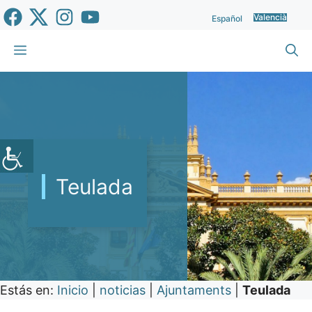
Vés
Valencià
Español
al
contingut
Menu
Teulada
Estás en:
Inicio
|
noticias
|
Ajuntaments
|
Teulada