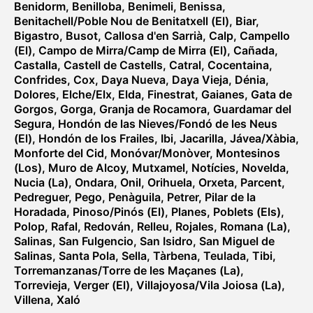
Benidorm
,
Benilloba
,
Benimeli
,
Benissa
,
Benitachell/Poble Nou de Benitatxell (El)
,
Biar
,
Bigastro
,
Busot
,
Callosa d'en Sarrià
,
Calp
,
Campello
(El)
,
Campo de Mirra/Camp de Mirra (El)
,
Cañada
,
Castalla
,
Castell de Castells
,
Catral
,
Cocentaina
,
Confrides
,
Cox
,
Daya Nueva
,
Daya Vieja
,
Dénia
,
Dolores
,
Elche/Elx
,
Elda
,
Finestrat
,
Gaianes
,
Gata de
Gorgos
,
Gorga
,
Granja de Rocamora
,
Guardamar del
Segura
,
Hondón de las Nieves/Fondó de les Neus
(El)
,
Hondón de los Frailes
,
Ibi
,
Jacarilla
,
Jávea/Xàbia
,
Monforte del Cid
,
Monóvar/Monòver
,
Montesinos
(Los)
,
Muro de Alcoy
,
Mutxamel
,
Notícies
,
Novelda
,
Nucia (La)
,
Ondara
,
Onil
,
Orihuela
,
Orxeta
,
Parcent
,
Pedreguer
,
Pego
,
Penàguila
,
Petrer
,
Pilar de la
Horadada
,
Pinoso/Pinós (El)
,
Planes
,
Poblets (Els)
,
Polop
,
Rafal
,
Redován
,
Relleu
,
Rojales
,
Romana (La)
,
Salinas
,
San Fulgencio
,
San Isidro
,
San Miguel de
Salinas
,
Santa Pola
,
Sella
,
Tàrbena
,
Teulada
,
Tibi
,
Torremanzanas/Torre de les Maçanes (La)
,
Torrevieja
,
Verger (El)
,
Villajoyosa/Vila Joiosa (La)
,
Villena
,
Xaló