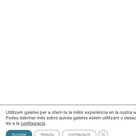
Utilitzem galetes per a oferir-te la millor experiència en la nostra 
Podeu esbrinar més sobre quines galetes estem utilitzant o desac
les a la
configuració
.
Tanca el bàner 
Accepta
Rebutja
Configuració