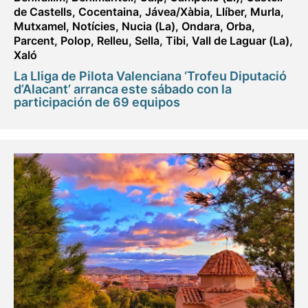
de Castells
,
Cocentaina
,
Jávea/Xàbia
,
Llíber
,
Murla
,
Mutxamel
,
Notícies
,
Nucia (La)
,
Ondara
,
Orba
,
Parcent
,
Polop
,
Relleu
,
Sella
,
Tibi
,
Vall de Laguar (La)
,
Xaló
La Lliga de Pilota Valenciana ‘Trofeu Diputació
d’Alacant’ arranca este sábado con la
participación de 69 equipos