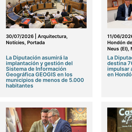
30/07/2026
|
Arquitectura
,
11/06/202
Notícies
,
Portada
Hondón de 
Neus (El)
,
La Diputación asumirá la
La Diputa
implantación y gestión del
destina 7
Sistema de Información
impulsar 
Geográfica GEOGIS en los
en Hondón
municipios de menos de 5.000
habitantes