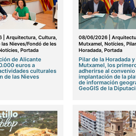
6
|
Arquitectura
,
Cultura
,
08/06/2026
|
Arquitect
las Nieves/Fondó de les
Mutxamel
,
Notícies
,
Pila
Notícies
,
Portada
Horadada
,
Portada
ción de Alicante
Pilar de la Horadada y
0.000 euros a
Mutxamel, los primer
actividades culturales
adherirse al convenio 
 de las Nieves
implantación de la pl
de información geogr
GeoGIS de la Diputac