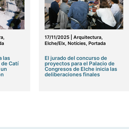
ra
,
17/11/2025
|
Arquitectura
,
da
Elche/Elx
,
Notícies
,
Portada
a las
El jurado del concurso de
 de Catí
proyectos para el Palacio de
 un
Congresos de Elche inicia las
ón
deliberaciones finales