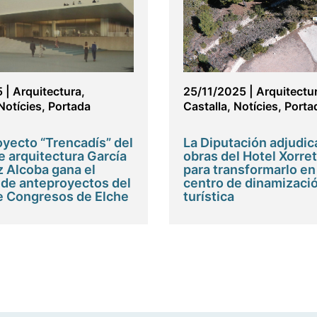
5
|
Arquitectura
,
25/11/2025
|
Arquitectu
Notícies
,
Portada
Castalla
,
Notícies
,
Porta
oyecto “Trencadís” del
La Diputación adjudic
e arquitectura García
obras del Hotel Xorret
 Alcoba gana el
para transformarlo en
de anteproyectos del
centro de dinamizaci
e Congresos de Elche
turística