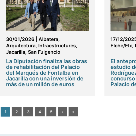
30/01/2026
|
Albatera
,
17/12/202
Arquitectura
,
Infraestructures
,
Elche/Elx
,
Jacarilla
,
San Fulgencio
La Diputación finaliza las obras
El antepr
de rehabilitación del Palacio
estudio d
del Marqués de Fontalba en
Rodríguez
Jacarilla con una inversión de
concurso 
más de un millón de euros
Palacio d
1
2
3
4
5
›
»