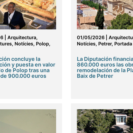
26
|
Arquitectura
,
01/05/2026
|
Arquitectu
ctures
,
Notícies
,
Polop
,
Notícies
,
Petrer
,
Portada
ción concluye la
La Diputación financi
ción y puesta en valor
860.000 euros las ob
lo de Polop tras una
remodelación de la Pl
 de 900.000 euros
Baix de Petrer