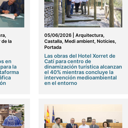
ura
,
05/06/2026
|
Arquitectura
,
r de la
Castalla
,
Medi ambient
,
Notícies
,
Portada
Las obras del Hotel Xorret de
os en
Catí para centro de
para la
dinamización turística alcanzan
ataforma
el 40% mientras concluye la
áfica
intervención medioambiental
ión
en el entorno