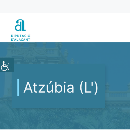
Vés
al
contingut
Atzúbia (L')