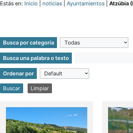
Estás en:
Inicio
|
noticias
|
Ayuntamientos
|
Atzúbia (L
Busca por categoría
Busca una palabra o texto
Ordenar por
Buscar
Limpiar