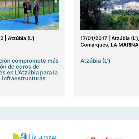
22
|
Atzúbia (L')
17/01/2017
|
Atzúbia (L')
Comarques
,
LA MARINA
ación compromete más
Atzúbia (L’)
lón de euros de
s en L’Atzúbia para la
 infraestructuras