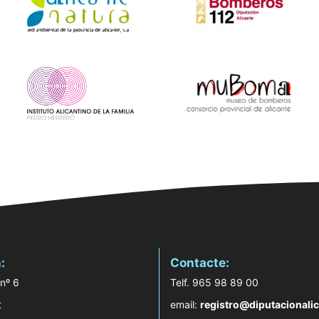
:
Contacte:
 nº 6
Telf. 965 98 89 00
t
email:
registro@diputacionalic