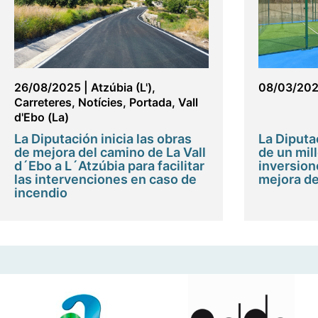
26/08/2025
|
Atzúbia (L')
,
08/03/20
Carreteres
,
Notícies
,
Portada
,
Vall
d'Ebo (La)
La Diputación inicia las obras
La Diput
de mejora del camino de La Vall
de un mil
d´Ebo a L´Atzúbia para facilitar
inversione
las intervenciones en caso de
mejora de
incendio