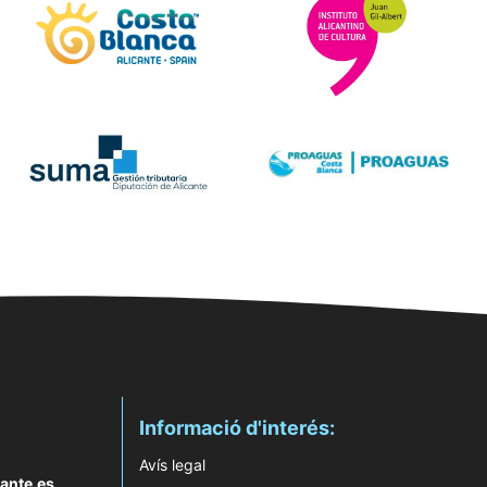
Informació d'interés:
Avís legal
ante.es