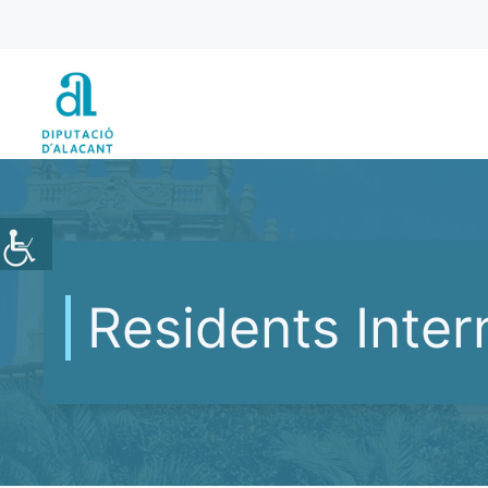
Vés
al
contingut
Residents Inter