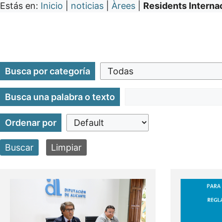
Estás en:
Inicio
|
noticias
|
Àrees
|
Residents Interna
Busca por categoría
Busca una palabra o texto
Ordenar por
Buscar
Limpiar