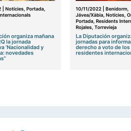
2
|
Notícies
,
Portada
,
10/11/2022
|
Benidorm
,
Internacionals
Jávea/Xàbia
,
Notícies
,
O
Portada
,
Residents Inter
Rojales
,
Torrevieja
ción organiza mañana
La Diputación organiz
Q la jornada
jornadas para informa
va ‘Nacionalidad y
derecho a voto de los
ía: novedades
residentes internacio
as”