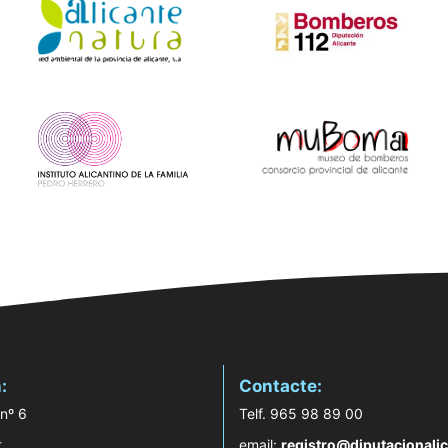
:
Contacte:
 nº 6
Telf. 965 98 89 00
t
email:
registro@diputacionalic