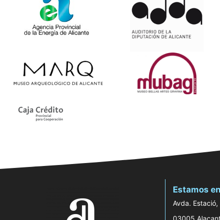
Estamos en
Avda. Estació,
03005 Alacan