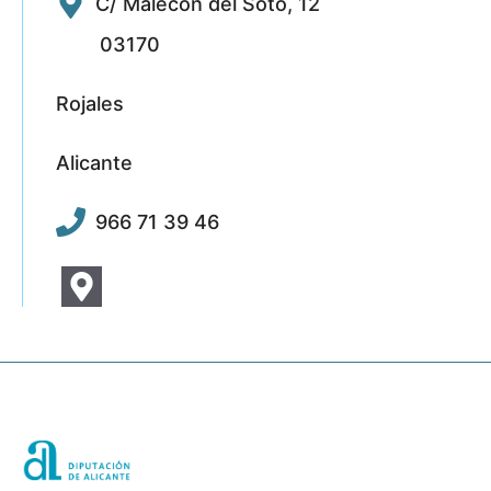
C/ Malecón del Soto, 12
03170
Rojales
Alicante
966 71 39 46