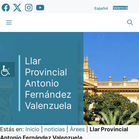
Vés
Valencià
Español
al
contingut
Menu
Llar
Provincial
Antonio
Fernández
Valenzuela
Estás en:
Inicio
|
noticias
|
Àrees
|
Llar Provincial
Antonio Fernández Valenzuela