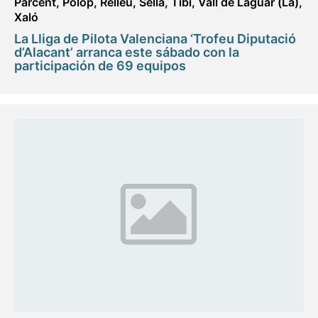
Parcent
,
Polop
,
Relleu
,
Sella
,
Tibi
,
Vall de Laguar (La)
,
Xaló
La Lliga de Pilota Valenciana ‘Trofeu Diputació
d’Alacant’ arranca este sábado con la
participación de 69 equipos