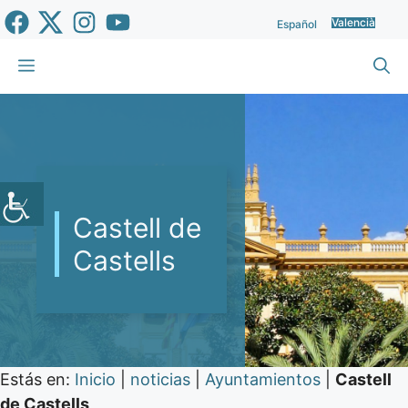
Vés
Valencià
Español
al
contingut
Menu
Castell de
Castells
Estás en:
Inicio
|
noticias
|
Ayuntamientos
|
Castell
de Castells