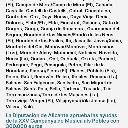
(El)
,
Campo de Mirra/Camp de Mirra (El)
,
Cañada
,
Castalla
,
Castell de Castells
,
Catral
,
Cocentaina
,
Confrides
,
Cox
,
Daya Nueva
,
Daya Vieja
,
Dénia
,
Dolores
,
Elche/Elx
,
Elda
,
Finestrat
,
Gaianes
,
Gata de
Gorgos
,
Gorga
,
Granja de Rocamora
,
Guardamar del
Segura
,
Hondón de las Nieves/Fondó de les Neus
(El)
,
Hondón de los Frailes
,
Ibi
,
Jacarilla
,
Jávea/Xàbia
,
Monforte del Cid
,
Monóvar/Monòver
,
Montesinos
(Los)
,
Muro de Alcoy
,
Mutxamel
,
Notícies
,
Novelda
,
Nucia (La)
,
Ondara
,
Onil
,
Orihuela
,
Orxeta
,
Parcent
,
Pedreguer
,
Pego
,
Penàguila
,
Petrer
,
Pilar de la
Horadada
,
Pinoso/Pinós (El)
,
Planes
,
Poblets (Els)
,
Polop
,
Rafal
,
Redován
,
Relleu
,
Rojales
,
Romana (La)
,
Salinas
,
San Fulgencio
,
San Isidro
,
San Miguel de
Salinas
,
Santa Pola
,
Sella
,
Tàrbena
,
Teulada
,
Tibi
,
Torremanzanas/Torre de les Maçanes (La)
,
Torrevieja
,
Verger (El)
,
Villajoyosa/Vila Joiosa (La)
,
Villena
,
Xaló
La Diputación de Alicante aprueba las ayudas
de la XXV Campanya de Música als Pobles con
300.000 euros