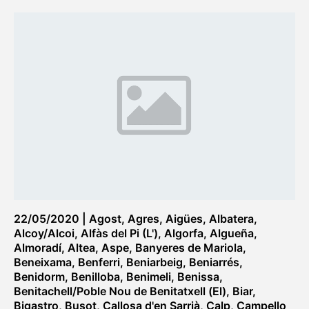
22/05/2020
|
Agost
,
Agres
,
Aigües
,
Albatera
,
Alcoy/Alcoi
,
Alfàs del Pi (L')
,
Algorfa
,
Algueña
,
Almoradí
,
Altea
,
Aspe
,
Banyeres de Mariola
,
Beneixama
,
Benferri
,
Beniarbeig
,
Beniarrés
,
Benidorm
,
Benilloba
,
Benimeli
,
Benissa
,
Benitachell/Poble Nou de Benitatxell (El)
,
Biar
,
Bigastro
,
Busot
,
Callosa d'en Sarrià
,
Calp
,
Campello