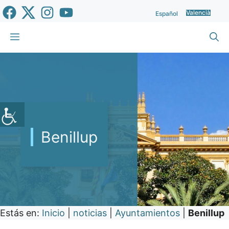
Vés
Valencià
Español
al
contingut
Menu
Benillup
Estás en:
Inicio
|
noticias
|
Ayuntamientos
|
Benillup