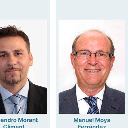
jandro Morant
Manuel Moya
Climent
Ferrández