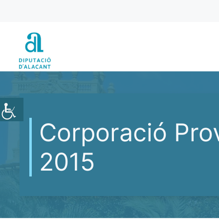
Vés
al
contingut
Corporació Prov
2015