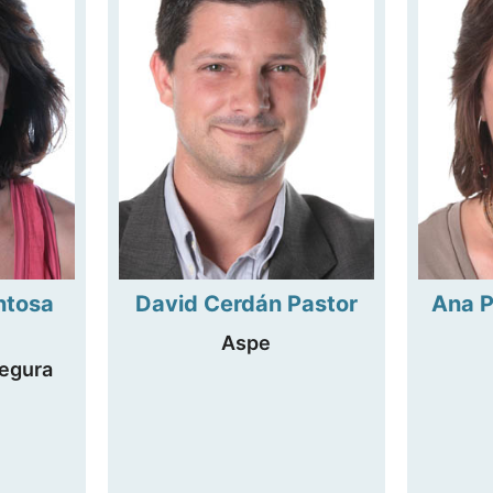
ntosa
David Cerdán Pastor
Ana P
Aspe
egura