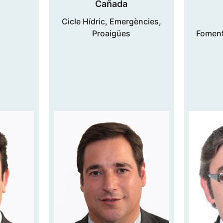
Cañada
Cicle Hídric, Emergències,
Proaigües
Foment