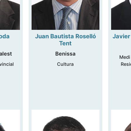
soda
Juan Bautista Roselló
Javie
Tent
alest
Benissa
Medi
incial
Cultura
Resi