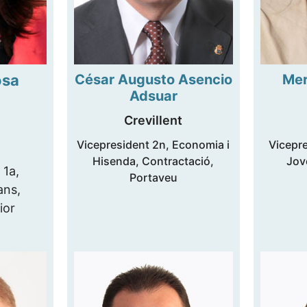
osa
César Augusto Asencio
Mer
Adsuar
Crevillent
Vicepresident 2n, Economia i
Vicepre
Hisenda, Contractació,
Jov
 1a,
Portaveu
ans,
ior