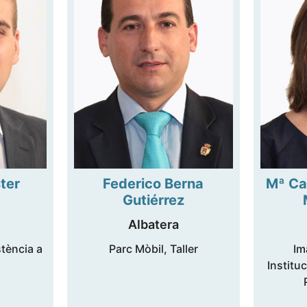
ter
Federico Berna
Mª Ca
Gutiérrez
Albatera
tència a
Parc Mòbil, Taller
Im
Instituc