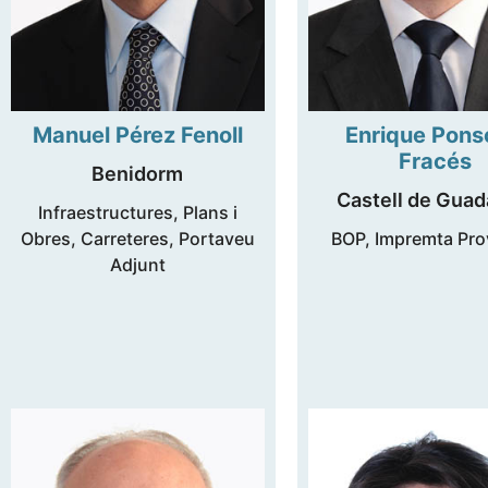
Manuel Pérez Fenoll
Enrique Pon
Fracés
Benidorm
Castell de Guad
Infraestructures, Plans i
Obres, Carreteres, Portaveu
BOP, Impremta Prov
Adjunt