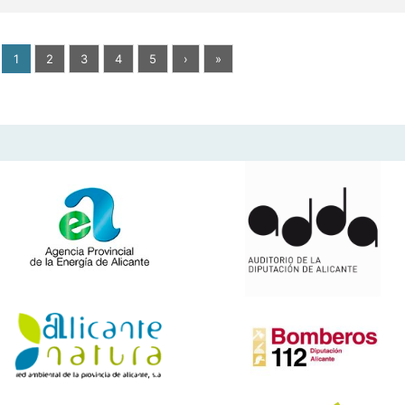
1
2
3
4
5
›
»