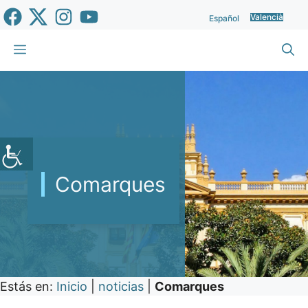
Vés
Valencià
Español
al
contingut
Menu
Comarques
Estás en:
Inicio
|
noticias
|
Comarques