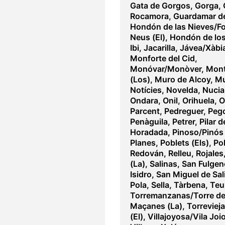
Gata de Gorgos
,
Gorga
,
Rocamora
,
Guardamar de
Hondón de las Nieves/Fo
Neus (El)
,
Hondón de los
Ibi
,
Jacarilla
,
Jávea/Xàbi
Monforte del Cid
,
Monóvar/Monòver
,
Mont
(Los)
,
Muro de Alcoy
,
Mu
Notícies
,
Novelda
,
Nucia
Ondara
,
Onil
,
Orihuela
,
O
Parcent
,
Pedreguer
,
Peg
Penàguila
,
Petrer
,
Pilar d
Horadada
,
Pinoso/Pinós 
Planes
,
Poblets (Els)
,
Po
Redován
,
Relleu
,
Rojales
(La)
,
Salinas
,
San Fulgen
Isidro
,
San Miguel de Sal
Pola
,
Sella
,
Tàrbena
,
Teu
Torremanzanas/Torre de
Maçanes (La)
,
Torrevieja
(El)
,
Villajoyosa/Vila Joi