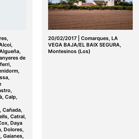
res
,
20/02/2017
|
Comarques
,
LA
Alcoi
,
VEGA BAJA/EL BAIX SEGURA
,
Algueña
,
Montesinos (Los)
anyeres de
ferri
,
enidorm
,
ssa
,
e
astro
,
à
,
Calp
,
,
Cañada
,
ells
,
Catral
,
Cox
,
Daya
a
,
Dolores
,
t
,
Gaianes
,