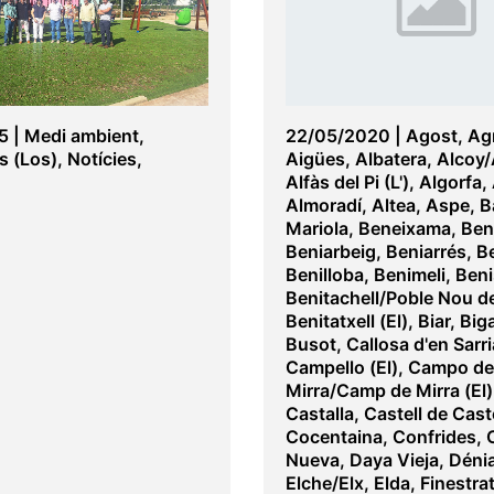
5
|
Medi ambient
,
22/05/2020
|
Agost
,
Ag
s (Los)
,
Notícies
,
Aigües
,
Albatera
,
Alcoy/
Alfàs del Pi (L')
,
Algorfa
,
Almoradí
,
Altea
,
Aspe
,
B
Mariola
,
Beneixama
,
Ben
Beniarbeig
,
Beniarrés
,
B
Benilloba
,
Benimeli
,
Beni
Benitachell/Poble Nou d
Benitatxell (El)
,
Biar
,
Big
Busot
,
Callosa d'en Sarri
Campello (El)
,
Campo de
Mirra/Camp de Mirra (El)
Castalla
,
Castell de Cast
Cocentaina
,
Confrides
,
Nueva
,
Daya Vieja
,
Déni
Elche/Elx
,
Elda
,
Finestra