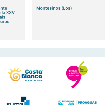
ante
Montesinos (Los)
 la XXV
als
euros