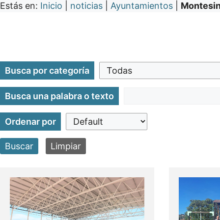
Estás en:
Inicio
|
noticias
|
Ayuntamientos
|
Montesin
Busca por categoría
Busca una palabra o texto
Ordenar por
Buscar
Limpiar