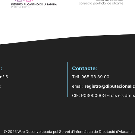
:
Contacte:
 nº 6
Telf. 965 98 89 00
t
email:
registro@diputacionalic
CIF: P0300000G -Tots els drets
© 2026 Web Desenvolupada pel Servei d'Informàtica de Diputació d'Alacant