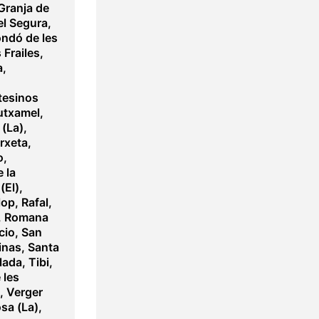
Granja de
l Segura
,
ndó de les
 Frailes
,
a
,
esinos
txamel
,
 (La)
,
rxeta
,
o
,
e la
(El)
,
lop
,
Rafal
,
,
Romana
cio
,
San
inas
,
Santa
lada
,
Tibi
,
 les
,
Verger
osa (La)
,