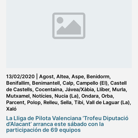
13/02/2020
|
Agost
,
Altea
,
Aspe
,
Benidorm
,
Benifallim
,
Benimantell
,
Calp
,
Campello (El)
,
Castell
de Castells
,
Cocentaina
,
Jávea/Xàbia
,
Llíber
,
Murla
,
Mutxamel
,
Notícies
,
Nucia (La)
,
Ondara
,
Orba
,
Parcent
,
Polop
,
Relleu
,
Sella
,
Tibi
,
Vall de Laguar (La)
,
Xaló
La Lliga de Pilota Valenciana ‘Trofeu Diputació
d’Alacant’ arranca este sábado con la
participación de 69 equipos