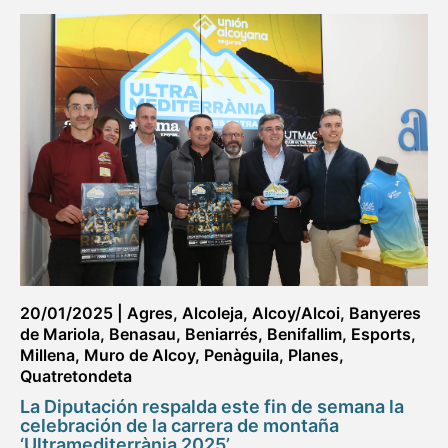
20/01/2025
|
Agres
,
Alcoleja
,
Alcoy/Alcoi
,
Banyeres
de Mariola
,
Benasau
,
Beniarrés
,
Benifallim
,
Esports
,
Millena
,
Muro de Alcoy
,
Penàguila
,
Planes
,
Quatretondeta
La Diputación respalda este fin de semana la
celebración de la carrera de montaña
‘Ultramediterrània 2025’