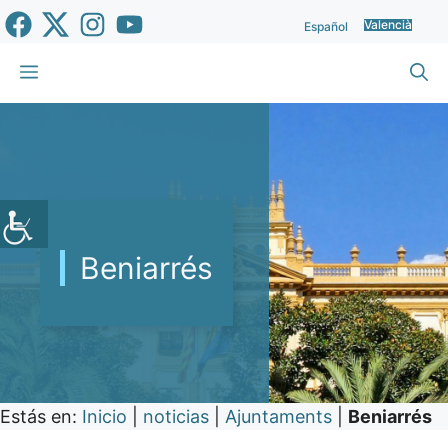
Vés
Valencià
Español
al
contingut
Menu
Beniarrés
Estás en:
Inicio
|
noticias
|
Ajuntaments
|
Beniarrés