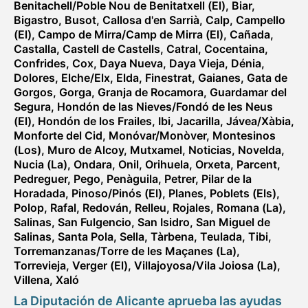
Benitachell/Poble Nou de Benitatxell (El)
,
Biar
,
Bigastro
,
Busot
,
Callosa d'en Sarrià
,
Calp
,
Campello
(El)
,
Campo de Mirra/Camp de Mirra (El)
,
Cañada
,
Castalla
,
Castell de Castells
,
Catral
,
Cocentaina
,
Confrides
,
Cox
,
Daya Nueva
,
Daya Vieja
,
Dénia
,
Dolores
,
Elche/Elx
,
Elda
,
Finestrat
,
Gaianes
,
Gata de
Gorgos
,
Gorga
,
Granja de Rocamora
,
Guardamar del
Segura
,
Hondón de las Nieves/Fondó de les Neus
(El)
,
Hondón de los Frailes
,
Ibi
,
Jacarilla
,
Jávea/Xàbia
,
Monforte del Cid
,
Monóvar/Monòver
,
Montesinos
(Los)
,
Muro de Alcoy
,
Mutxamel
,
Noticias
,
Novelda
,
Nucia (La)
,
Ondara
,
Onil
,
Orihuela
,
Orxeta
,
Parcent
,
Pedreguer
,
Pego
,
Penàguila
,
Petrer
,
Pilar de la
Horadada
,
Pinoso/Pinós (El)
,
Planes
,
Poblets (Els)
,
Polop
,
Rafal
,
Redován
,
Relleu
,
Rojales
,
Romana (La)
,
Salinas
,
San Fulgencio
,
San Isidro
,
San Miguel de
Salinas
,
Santa Pola
,
Sella
,
Tàrbena
,
Teulada
,
Tibi
,
Torremanzanas/Torre de les Maçanes (La)
,
Torrevieja
,
Verger (El)
,
Villajoyosa/Vila Joiosa (La)
,
Villena
,
Xaló
La Diputación de Alicante aprueba las ayudas