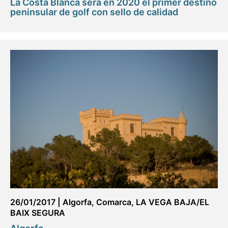
La Costa Blanca será en 2020 el primer destino
peninsular de golf con sello de calidad
26/01/2017
|
Algorfa
,
Comarca
,
LA VEGA BAJA/EL
BAIX SEGURA