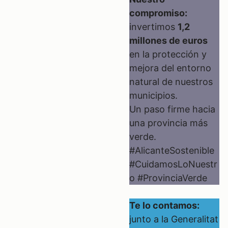
compromiso:
invertimos
1,2
millones de euros
en la protección y
mejora del entorno
natural de nuestros
municipios.
Un paso firme hacia
una provincia más
verde.
#AlicanteSostenible
#CuidamosLoNuestr
o #ProvinciaVerde
Te lo contamos:
junto a la Generalitat