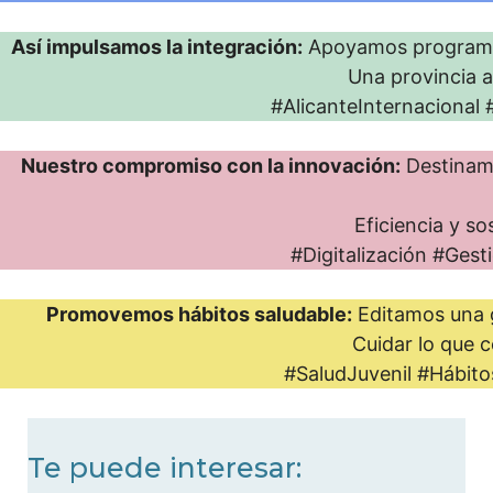
Así impulsamos la integración:
Apoyamos programas 
Una provincia a
#AlicanteInternacional
Nuestro compromiso con la innovación:
Destinam
Eficiencia y so
#Digitalización #Ges
Promovemos hábitos saludable:
Editamos una g
Cuidar lo que 
#SaludJuvenil #Hábito
Te puede interesar: