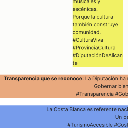
musicales y
escénicas.
Porque la cultura
también construye
comunidad.
#CulturaViva
#ProvinciaCultural
#DiputaciónDeAlican
te
Transparencia que se reconoce:
La Diputación ha 
Gobernar bien
#Transparencia #Gob
La Costa Blanca es referente nac
Un de
#TurismoAccesible #Cost