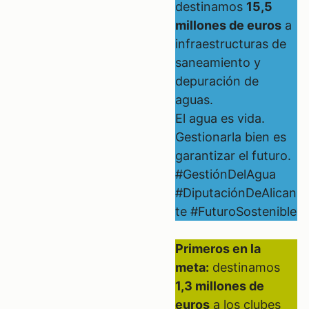
destinamos
15,5
millones de euros
a
infraestructuras de
saneamiento y
depuración de
aguas.
El agua es vida.
Gestionarla bien es
garantizar el futuro.
#GestiónDelAgua
#DiputaciónDeAlican
te #FuturoSostenible
Primeros en la
meta:
destinamos
1,3 millones de
euros
a los clubes