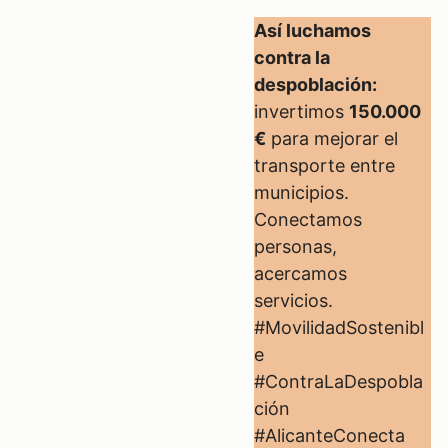
Así luchamos
contra la
despoblación:
invertimos
150.000
€
para mejorar el
transporte entre
municipios.
Conectamos
personas,
acercamos
servicios.
#MovilidadSostenibl
e
#ContraLaDespobla
ción
#AlicanteConecta