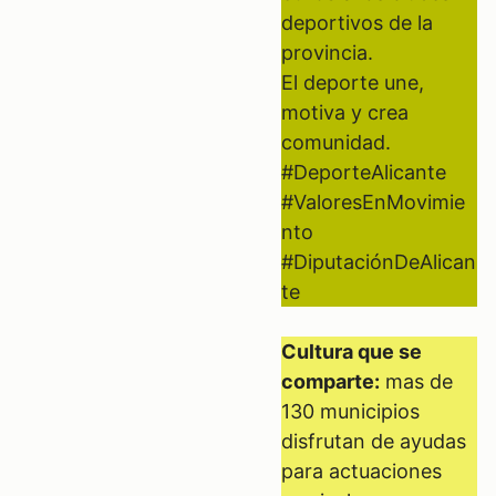
deportivos de la
provincia.
El deporte une,
motiva y crea
comunidad.
#DeporteAlicante
#ValoresEnMovimie
nto
#DiputaciónDeAlican
te
Cultura que se
comparte:
mas de
130 municipios
disfrutan de ayudas
para actuaciones