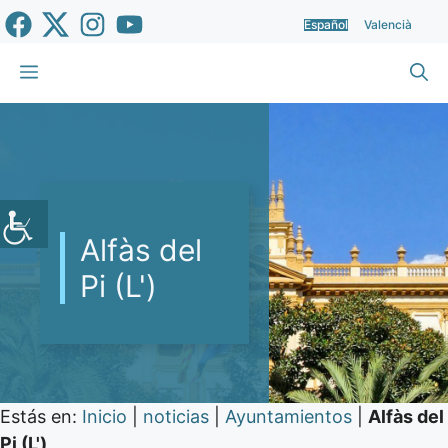
Saltar
Español
Valencià
al
contenido
Menú
Alfàs del
Pi (L')
Estás en:
Inicio
|
noticias
|
Ayuntamientos
|
Alfàs del
Pi (L')