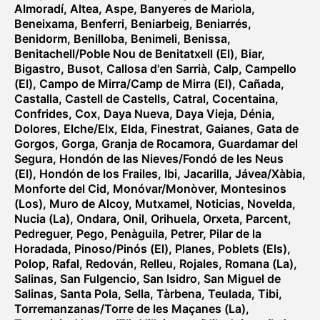
Almoradí
,
Altea
,
Aspe
,
Banyeres de Mariola
,
Beneixama
,
Benferri
,
Beniarbeig
,
Beniarrés
,
Benidorm
,
Benilloba
,
Benimeli
,
Benissa
,
Benitachell/Poble Nou de Benitatxell (El)
,
Biar
,
Bigastro
,
Busot
,
Callosa d'en Sarrià
,
Calp
,
Campello
(El)
,
Campo de Mirra/Camp de Mirra (El)
,
Cañada
,
Castalla
,
Castell de Castells
,
Catral
,
Cocentaina
,
Confrides
,
Cox
,
Daya Nueva
,
Daya Vieja
,
Dénia
,
Dolores
,
Elche/Elx
,
Elda
,
Finestrat
,
Gaianes
,
Gata de
Gorgos
,
Gorga
,
Granja de Rocamora
,
Guardamar del
Segura
,
Hondón de las Nieves/Fondó de les Neus
(El)
,
Hondón de los Frailes
,
Ibi
,
Jacarilla
,
Jávea/Xàbia
,
Monforte del Cid
,
Monóvar/Monòver
,
Montesinos
(Los)
,
Muro de Alcoy
,
Mutxamel
,
Noticias
,
Novelda
,
Nucia (La)
,
Ondara
,
Onil
,
Orihuela
,
Orxeta
,
Parcent
,
Pedreguer
,
Pego
,
Penàguila
,
Petrer
,
Pilar de la
Horadada
,
Pinoso/Pinós (El)
,
Planes
,
Poblets (Els)
,
Polop
,
Rafal
,
Redován
,
Relleu
,
Rojales
,
Romana (La)
,
Salinas
,
San Fulgencio
,
San Isidro
,
San Miguel de
Salinas
,
Santa Pola
,
Sella
,
Tàrbena
,
Teulada
,
Tibi
,
Torremanzanas/Torre de les Maçanes (La)
,