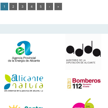
1
2
3
4
5
›
»