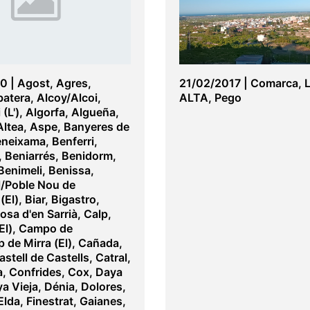
20
|
Agost
,
Agres
,
21/02/2017
|
Comarca
,
batera
,
Alcoy/Alcoi
,
ALTA
,
Pego
 (L')
,
Algorfa
,
Algueña
,
Altea
,
Aspe
,
Banyeres de
eneixama
,
Benferri
,
,
Beniarrés
,
Benidorm
,
Benimeli
,
Benissa
,
l/Poble Nou de
(El)
,
Biar
,
Bigastro
,
losa d'en Sarrià
,
Calp
,
El)
,
Campo de
 de Mirra (El)
,
Cañada
,
astell de Castells
,
Catral
,
a
,
Confrides
,
Cox
,
Daya
a Vieja
,
Dénia
,
Dolores
,
Elda
,
Finestrat
,
Gaianes
,