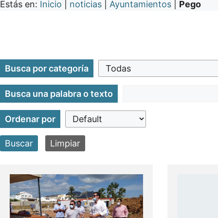
Estás en:
Inicio
|
noticias
|
Ayuntamientos
|
Pego
Busca por categoría
Busca una palabra o texto
Ordenar por
Buscar
Limpiar