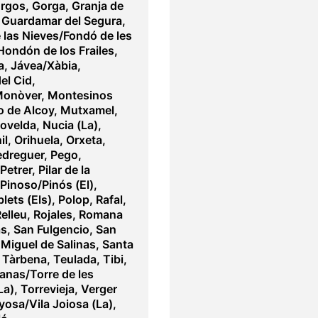
orgos
,
Gorga
,
Granja de
,
Guardamar del Segura
,
las Nieves/Fondó de les
Hondón de los Frailes
,
a
,
Jávea/Xàbia
,
el Cid
,
Monòver
,
Montesinos
 de Alcoy
,
Mutxamel
,
ovelda
,
Nucia (La)
,
il
,
Orihuela
,
Orxeta
,
edreguer
,
Pego
,
Petrer
,
Pilar de la
Pinoso/Pinós (El)
,
lets (Els)
,
Polop
,
Rafal
,
elleu
,
Rojales
,
Romana
as
,
San Fulgencio
,
San
Miguel de Salinas
,
Santa
,
Tàrbena
,
Teulada
,
Tibi
,
nas/Torre de les
La)
,
Torrevieja
,
Verger
oyosa/Vila Joiosa (La)
,