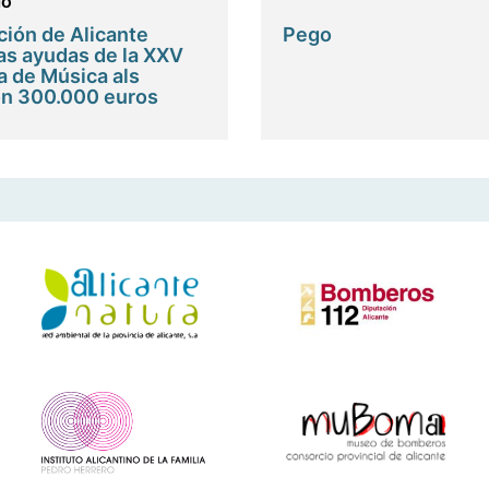
ló
ción de Alicante
Pego
as ayudas de la XXV
 de Música als
on 300.000 euros