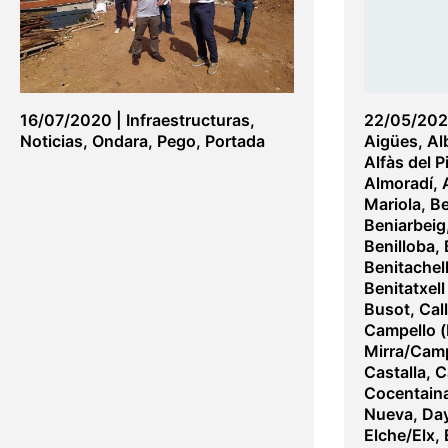
16/07/2020
|
Infraestructuras
,
22/05/20
Noticias
,
Ondara
,
Pego
,
Portada
Aigües
,
Al
Alfàs del Pi
Almoradí
,
Mariola
,
B
Beniarbeig
Benilloba
,
Benitachel
Benitatxell 
Busot
,
Cal
Campello (
Mirra/Camp
Castalla
,
C
Cocentain
Nueva
,
Day
Elche/Elx
,