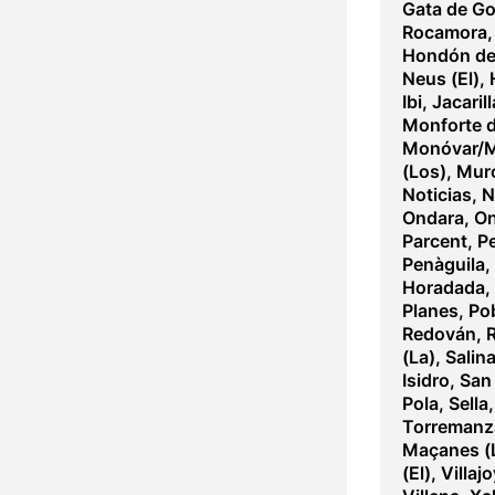
Gata de G
Rocamora
Hondón de 
Neus (El)
,
Ibi
,
Jacarill
Monforte d
Monóvar/
(Los)
,
Muro
Noticias
,
N
Ondara
,
On
Parcent
,
P
Penàguila
,
Horadada
,
Planes
,
Pob
Redován
,
R
(La)
,
Salin
Isidro
,
San 
Pola
,
Sella
Torremanza
Maçanes (
(El)
,
Villaj