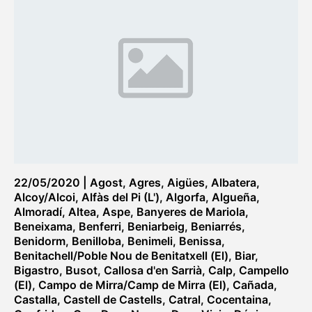
22/05/2020
|
Agost
,
Agres
,
Aigües
,
Albatera
,
Alcoy/Alcoi
,
Alfàs del Pi (L')
,
Algorfa
,
Algueña
,
Almoradí
,
Altea
,
Aspe
,
Banyeres de Mariola
,
Beneixama
,
Benferri
,
Beniarbeig
,
Beniarrés
,
Benidorm
,
Benilloba
,
Benimeli
,
Benissa
,
Benitachell/Poble Nou de Benitatxell (El)
,
Biar
,
Bigastro
,
Busot
,
Callosa d'en Sarrià
,
Calp
,
Campello
(El)
,
Campo de Mirra/Camp de Mirra (El)
,
Cañada
,
Castalla
,
Castell de Castells
,
Catral
,
Cocentaina
,