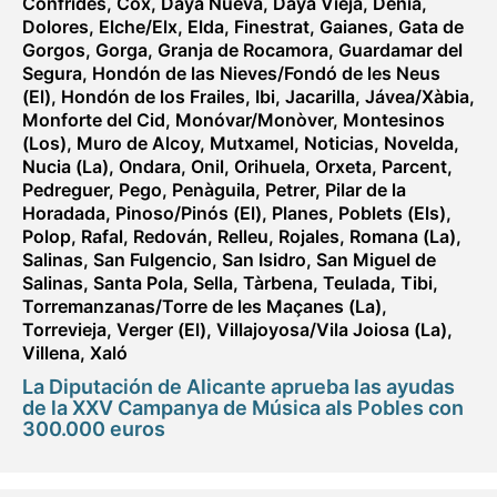
Confrides
,
Cox
,
Daya Nueva
,
Daya Vieja
,
Dénia
,
Dolores
,
Elche/Elx
,
Elda
,
Finestrat
,
Gaianes
,
Gata de
Gorgos
,
Gorga
,
Granja de Rocamora
,
Guardamar del
Segura
,
Hondón de las Nieves/Fondó de les Neus
(El)
,
Hondón de los Frailes
,
Ibi
,
Jacarilla
,
Jávea/Xàbia
,
Monforte del Cid
,
Monóvar/Monòver
,
Montesinos
(Los)
,
Muro de Alcoy
,
Mutxamel
,
Noticias
,
Novelda
,
Nucia (La)
,
Ondara
,
Onil
,
Orihuela
,
Orxeta
,
Parcent
,
Pedreguer
,
Pego
,
Penàguila
,
Petrer
,
Pilar de la
Horadada
,
Pinoso/Pinós (El)
,
Planes
,
Poblets (Els)
,
Polop
,
Rafal
,
Redován
,
Relleu
,
Rojales
,
Romana (La)
,
Salinas
,
San Fulgencio
,
San Isidro
,
San Miguel de
Salinas
,
Santa Pola
,
Sella
,
Tàrbena
,
Teulada
,
Tibi
,
Torremanzanas/Torre de les Maçanes (La)
,
Torrevieja
,
Verger (El)
,
Villajoyosa/Vila Joiosa (La)
,
Villena
,
Xaló
La Diputación de Alicante aprueba las ayudas
de la XXV Campanya de Música als Pobles con
300.000 euros