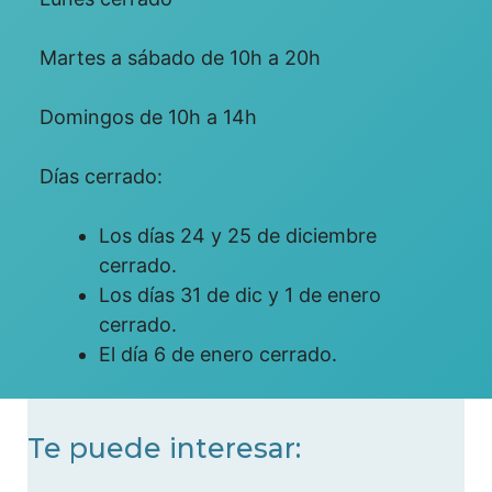
Martes a sábado de 10h a 20h
Domingos de 10h a 14h
Días cerrado:
Los días 24 y 25 de diciembre
cerrado.
Los días 31 de dic y 1 de enero
cerrado.
El día 6 de enero cerrado.
Te puede interesar: