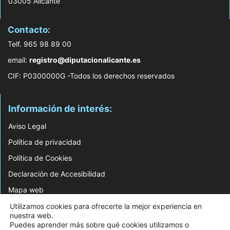
03005 Alicante
Contacto:
Telf. 965 98 89 00
email:
registro@diputacionalicante.es
CIF: P0300000G -Todos los derechos reservados
Información de interés:
Aviso Legal
Política de privacidad
Política de Cookies
Declaración de Accesibilidad
Mapa web
Utilizamos cookies para ofrecerte la mejor experiencia en
© 2026 Web Desarrollada por el Servicio de Informática de Diputación de
nuestra web.
Alicante
Puedes aprender más sobre qué cookies utilizamos o