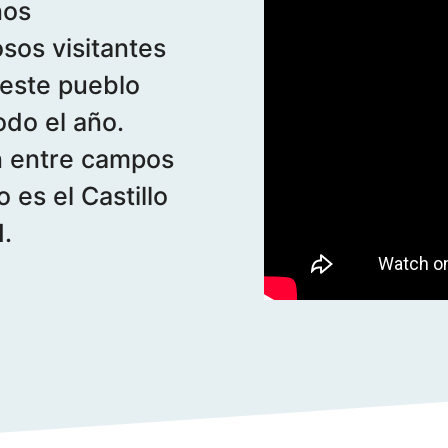
nos
sos visitantes
este pueblo
odo el año.
n entre campos
 es el Castillo
I.