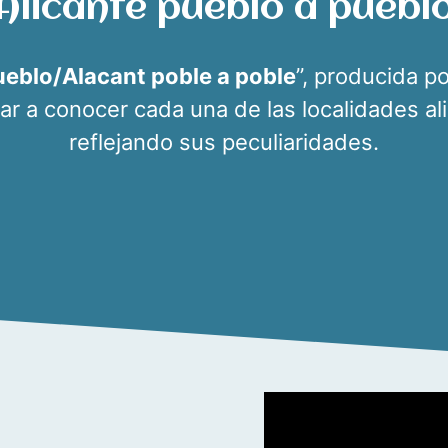
Alicante pueblo a puebl
ueblo/Alacant poble a poble
”, producida p
 dar a conocer cada una de las localidades al
reflejando sus peculiaridades.