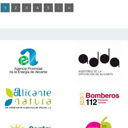
1
2
3
4
5
›
»