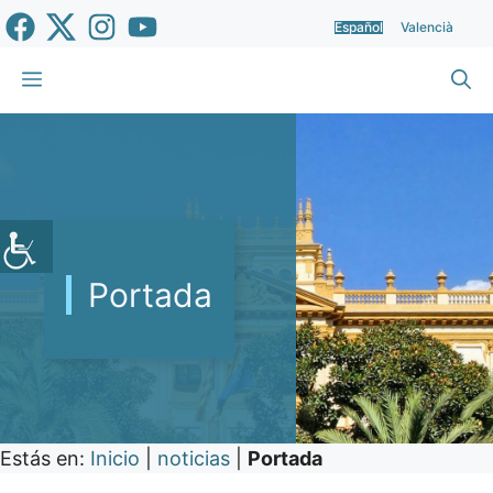
Saltar
Español
Valencià
al
contenido
Menú
Portada
Estás en:
Inicio
|
noticias
|
Portada