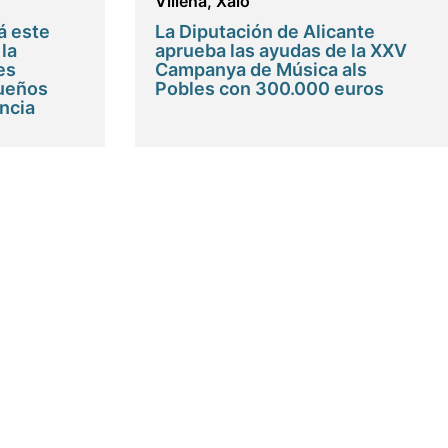
Villena
,
Xaló
á este
La Diputación de Alicante
la
aprueba las ayudas de la XXV
es
Campanya de Música als
queños
Pobles con 300.000 euros
incia