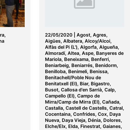
ra
,
22/05/2020
|
Agost
,
Agres
,
na
Aigües
,
Albatera
,
Alcoy/Alcoi
,
Alfàs del Pi (L')
,
Algorfa
,
Algueña
,
Almoradí
,
Altea
,
Aspe
,
Banyeres de
Mariola
,
Beneixama
,
Benferri
,
Beniarbeig
,
Beniarrés
,
Benidorm
,
Benilloba
,
Benimeli
,
Benissa
,
Benitachell/Poble Nou de
Benitatxell (El)
,
Biar
,
Bigastro
,
Busot
,
Callosa d'en Sarrià
,
Calp
,
Campello (El)
,
Campo de
Mirra/Camp de Mirra (El)
,
Cañada
,
Castalla
,
Castell de Castells
,
Catral
,
Cocentaina
,
Confrides
,
Cox
,
Daya
Nueva
,
Daya Vieja
,
Dénia
,
Dolores
,
Elche/Elx
,
Elda
,
Finestrat
,
Gaianes
,