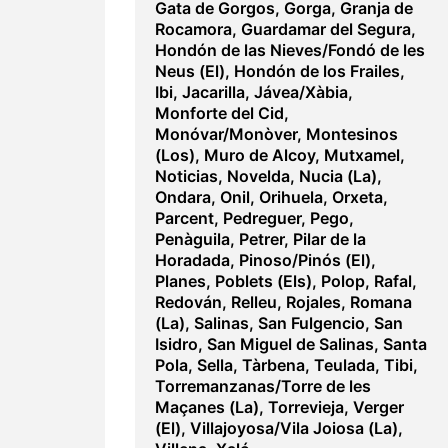
Gata de Gorgos
,
Gorga
,
Granja de
Rocamora
,
Guardamar del Segura
,
Hondón de las Nieves/Fondó de les
Neus (El)
,
Hondón de los Frailes
,
Ibi
,
Jacarilla
,
Jávea/Xàbia
,
Monforte del Cid
,
Monóvar/Monòver
,
Montesinos
(Los)
,
Muro de Alcoy
,
Mutxamel
,
Noticias
,
Novelda
,
Nucia (La)
,
Ondara
,
Onil
,
Orihuela
,
Orxeta
,
Parcent
,
Pedreguer
,
Pego
,
Penàguila
,
Petrer
,
Pilar de la
Horadada
,
Pinoso/Pinós (El)
,
Planes
,
Poblets (Els)
,
Polop
,
Rafal
,
Redován
,
Relleu
,
Rojales
,
Romana
(La)
,
Salinas
,
San Fulgencio
,
San
Isidro
,
San Miguel de Salinas
,
Santa
Pola
,
Sella
,
Tàrbena
,
Teulada
,
Tibi
,
Torremanzanas/Torre de les
Maçanes (La)
,
Torrevieja
,
Verger
(El)
,
Villajoyosa/Vila Joiosa (La)
,