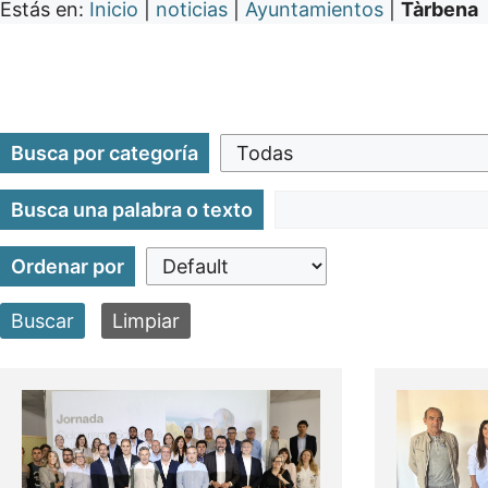
Estás en:
Inicio
|
noticias
|
Ayuntamientos
|
Tàrbena
Busca por categoría
Busca una palabra o texto
Ordenar por
Buscar
Limpiar