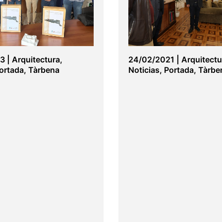
23
|
Arquitectura
,
24/02/2021
|
Arquitectu
ortada
,
Tàrbena
Noticias
,
Portada
,
Tàrbe