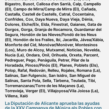
Bigastro
,
Busot
,
Callosa d'en Sarrià
,
Calp
,
Campello
(El)
,
Campo de Mirra/Camp de Mirra (El)
,
Cañada
,
Castalla
,
Castell de Castells
,
Catral
,
Cocentaina
,
Confrides
,
Cox
,
Daya Nueva
,
Daya Vieja
,
Dénia
,
Dolores
,
Elche/Elx
,
Elda
,
Finestrat
,
Gaianes
,
Gata de
Gorgos
,
Gorga
,
Granja de Rocamora
,
Guardamar del
Segura
,
Hondón de las Nieves/Fondó de les Neus
(El)
,
Hondón de los Frailes
,
Ibi
,
Jacarilla
,
Jávea/Xàbia
,
Monforte del Cid
,
Monóvar/Monòver
,
Montesinos
(Los)
,
Muro de Alcoy
,
Mutxamel
,
Noticias
,
Novelda
,
Nucia (La)
,
Ondara
,
Onil
,
Orihuela
,
Orxeta
,
Parcent
,
Pedreguer
,
Pego
,
Penàguila
,
Petrer
,
Pilar de la
Horadada
,
Pinoso/Pinós (El)
,
Planes
,
Poblets (Els)
,
Polop
,
Rafal
,
Redován
,
Relleu
,
Rojales
,
Romana (La)
,
Salinas
,
San Fulgencio
,
San Isidro
,
San Miguel de
Salinas
,
Santa Pola
,
Sella
,
Tàrbena
,
Teulada
,
Tibi
,
Torremanzanas/Torre de les Maçanes (La)
,
Torrevieja
,
Verger (El)
,
Villajoyosa/Vila Joiosa (La)
,
Villena
,
Xaló
La Diputación de Alicante aprueba las ayudas
de la XXV Campanya de Música als Pobles con