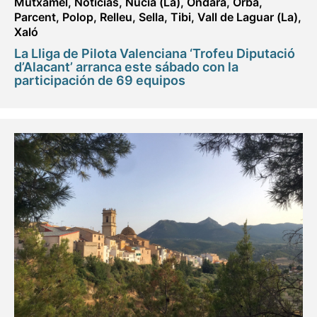
Mutxamel
,
Noticias
,
Nucia (La)
,
Ondara
,
Orba
,
Parcent
,
Polop
,
Relleu
,
Sella
,
Tibi
,
Vall de Laguar (La)
,
Xaló
La Lliga de Pilota Valenciana ‘Trofeu Diputació
d’Alacant’ arranca este sábado con la
participación de 69 equipos