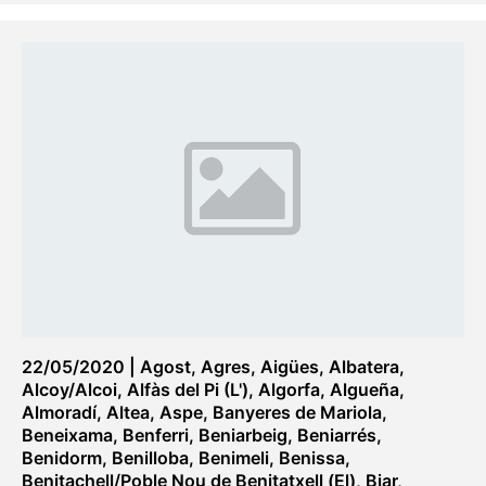
22/05/2020
|
Agost
,
Agres
,
Aigües
,
Albatera
,
Alcoy/Alcoi
,
Alfàs del Pi (L')
,
Algorfa
,
Algueña
,
Almoradí
,
Altea
,
Aspe
,
Banyeres de Mariola
,
Beneixama
,
Benferri
,
Beniarbeig
,
Beniarrés
,
Benidorm
,
Benilloba
,
Benimeli
,
Benissa
,
Benitachell/Poble Nou de Benitatxell (El)
,
Biar
,