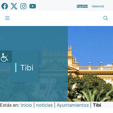
Saltar
Español
Valencià
al
contenido
Menú
Tibi
Estás en:
Inicio
|
noticias
|
Ayuntamientos
|
Tibi