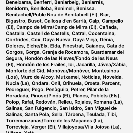
Beneixama
,
Benferri
,
Beniarbeig
,
Beniarrés
,
Benidorm
,
Benilloba
,
Benimeli
,
Benissa
,
Benitachell/Poble Nou de Benitatxell (El)
,
Biar
,
Bigastro
,
Busot
,
Callosa d'en Sarrià
,
Calp
,
Campello
(El)
,
Campo de Mirra/Camp de Mirra (El)
,
Cañada
,
Castalla
,
Castell de Castells
,
Catral
,
Cocentaina
,
Confrides
,
Cox
,
Daya Nueva
,
Daya Vieja
,
Dénia
,
Dolores
,
Elche/Elx
,
Elda
,
Finestrat
,
Gaianes
,
Gata de
Gorgos
,
Gorga
,
Granja de Rocamora
,
Guardamar del
Segura
,
Hondón de las Nieves/Fondó de les Neus
(El)
,
Hondón de los Frailes
,
Ibi
,
Jacarilla
,
Jávea/Xàbia
,
Monforte del Cid
,
Monóvar/Monòver
,
Montesinos
(Los)
,
Muro de Alcoy
,
Mutxamel
,
Noticias
,
Novelda
,
Nucia (La)
,
Ondara
,
Onil
,
Orihuela
,
Orxeta
,
Parcent
,
Pedreguer
,
Pego
,
Penàguila
,
Petrer
,
Pilar de la
Horadada
,
Pinoso/Pinós (El)
,
Planes
,
Poblets (Els)
,
Polop
,
Rafal
,
Redován
,
Relleu
,
Rojales
,
Romana (La)
,
Salinas
,
San Fulgencio
,
San Isidro
,
San Miguel de
Salinas
,
Santa Pola
,
Sella
,
Tàrbena
,
Teulada
,
Tibi
,
Torremanzanas/Torre de les Maçanes (La)
,
Torrevieja
,
Verger (El)
,
Villajoyosa/Vila Joiosa (La)
,