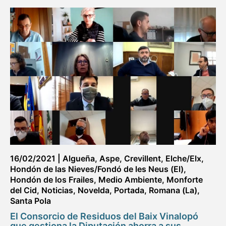
16/02/2021
|
Algueña
,
Aspe
,
Crevillent
,
Elche/Elx
,
Hondón de las Nieves/Fondó de les Neus (El)
,
Hondón de los Frailes
,
Medio Ambiente
,
Monforte
del Cid
,
Noticias
,
Novelda
,
Portada
,
Romana (La)
,
Santa Pola
El Consorcio de Residuos del Baix Vinalopó
que gestiona la Diputación ahorra a sus