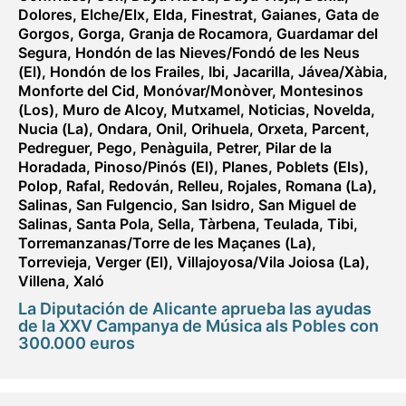
Dolores
,
Elche/Elx
,
Elda
,
Finestrat
,
Gaianes
,
Gata de
Gorgos
,
Gorga
,
Granja de Rocamora
,
Guardamar del
Segura
,
Hondón de las Nieves/Fondó de les Neus
(El)
,
Hondón de los Frailes
,
Ibi
,
Jacarilla
,
Jávea/Xàbia
,
Monforte del Cid
,
Monóvar/Monòver
,
Montesinos
(Los)
,
Muro de Alcoy
,
Mutxamel
,
Noticias
,
Novelda
,
Nucia (La)
,
Ondara
,
Onil
,
Orihuela
,
Orxeta
,
Parcent
,
Pedreguer
,
Pego
,
Penàguila
,
Petrer
,
Pilar de la
Horadada
,
Pinoso/Pinós (El)
,
Planes
,
Poblets (Els)
,
Polop
,
Rafal
,
Redován
,
Relleu
,
Rojales
,
Romana (La)
,
Salinas
,
San Fulgencio
,
San Isidro
,
San Miguel de
Salinas
,
Santa Pola
,
Sella
,
Tàrbena
,
Teulada
,
Tibi
,
Torremanzanas/Torre de les Maçanes (La)
,
Torrevieja
,
Verger (El)
,
Villajoyosa/Vila Joiosa (La)
,
Villena
,
Xaló
La Diputación de Alicante aprueba las ayudas
de la XXV Campanya de Música als Pobles con
300.000 euros