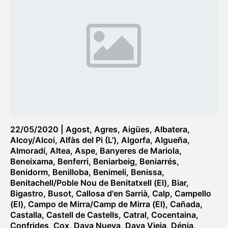
22/05/2020
|
Agost
,
Agres
,
Aigües
,
Albatera
,
Alcoy/Alcoi
,
Alfàs del Pi (L')
,
Algorfa
,
Algueña
,
Almoradí
,
Altea
,
Aspe
,
Banyeres de Mariola
,
Beneixama
,
Benferri
,
Beniarbeig
,
Beniarrés
,
Benidorm
,
Benilloba
,
Benimeli
,
Benissa
,
Benitachell/Poble Nou de Benitatxell (El)
,
Biar
,
Bigastro
,
Busot
,
Callosa d'en Sarrià
,
Calp
,
Campello
(El)
,
Campo de Mirra/Camp de Mirra (El)
,
Cañada
,
Castalla
,
Castell de Castells
,
Catral
,
Cocentaina
,
Confrides
,
Cox
,
Daya Nueva
,
Daya Vieja
,
Dénia
,