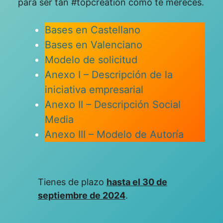
para ser tan #topcreation como te mereces.
Bases en Castellano
Bases en Valenciano
Modelo de solicitu
d
Anexo I – Descripción de la
iniciativa empresarial
Anexo II – Descripción Social
Media
Anexo III – Modelo de Autoría
Tienes de plazo
hasta el 30 de
septiembre de 2024
.