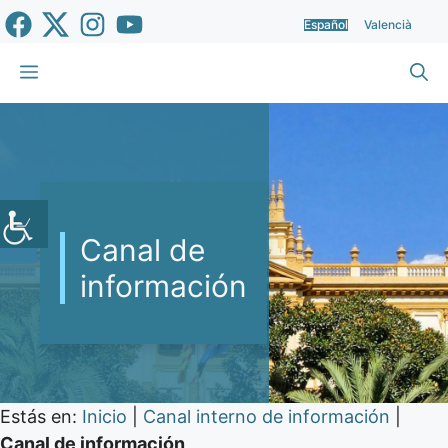
Saltar
Español
Valencià
al
contenido
Menú
Canal de
información
Estás en:
Inicio
|
Canal interno de información
|
Canal de información