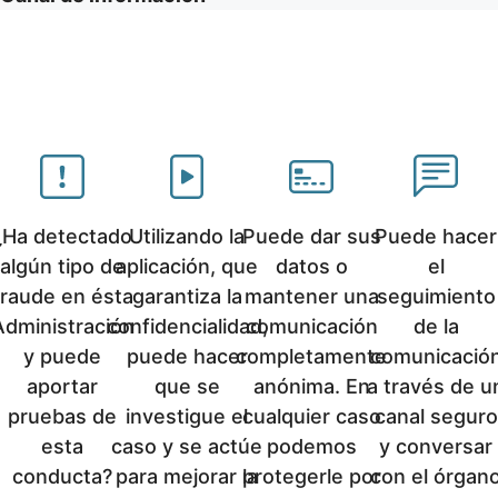
¿Ha detectado
Utilizando la
Puede dar sus
Puede hacer
algún tipo de
aplicación, que
datos o
el
fraude en ésta
garantiza la
mantener una
seguimiento
Administración
confidencialidad,
comunicación
de la
y puede
puede hacer
completamente
comunicació
aportar
que se
anónima. En
a través de u
pruebas de
investigue el
cualquier caso
canal seguro
esta
caso y se actúe
podemos
y conversar
conducta?
para mejorar la
protegerle por
con el órgan