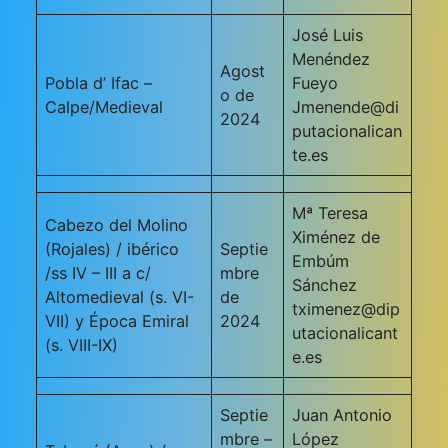
José Luis
Menéndez
Agost
Pobla d’ Ifac –
Fueyo
o de
Calpe/Medieval
Jmenende@di
2024
putacionalican
te.es
Mª Teresa
Cabezo del Molino
Ximénez de
(Rojales) / ibérico
Septie
Embúm
/ss IV – III a c/
mbre
Sánchez
Altomedieval (s. VI-
de
tximenez@dip
VII) y Época Emiral
2024
utacionalicant
(s. VIII-IX)
e.es
Septie
Juan Antonio
mbre –
López