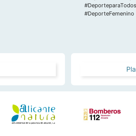
#DeporteparaTodos 
#DeporteFemenino
Pl