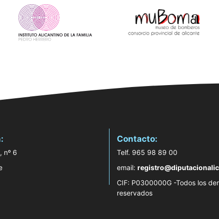
:
Contacto:
, nº 6
Telf. 965 98 89 00
e
email:
registro@diputacionalic
CIF: P0300000G -Todos los de
reservados