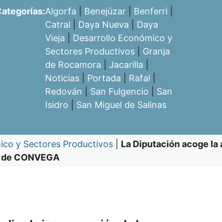
ategorías:
Algorfa
|
Benejúzar
|
Benferri
|
Catral
|
Daya Nueva
|
Daya
Vieja
|
Desarrollo Económico y
Sectores Productivos
|
Granja
de Rocamora
|
Jacarilla
|
Noticias
|
Portada
|
Rafal
|
Redován
|
San Fulgencio
|
San
Isidro
|
San Miguel de Salinas
ico y Sectores Productivos
|
La Diputación acoge l
ra’ de CONVEGA