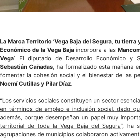
La Marca Territorio
‘
Vega Baja del Segura
,
tu tierra 
Económico de la Vega Baja
incorpora a las
Mancomu
Vega
’. El diputado de Desarrollo Económico y 
Sebastián Cañadas
, ha formalizado esta mañana en
fomentar la cohesión social y el bienestar de las p
Noemí Cutillas y Pilar Díaz
.
“
Los servicios sociales constituyen un sector esenc
en términos de empleo e inclusión social, dado qu
además, porque desempeñan un papel muy importan
territorial de toda la Vega Baja del Segura
”, ha 
agrupaciones de municipios colaboraron activamente