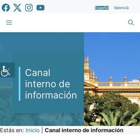
Saltar
Español
Valencià
al
contenido
Menú
Canal
interno de
información
Estás en:
Inicio
|
Canal interno de información