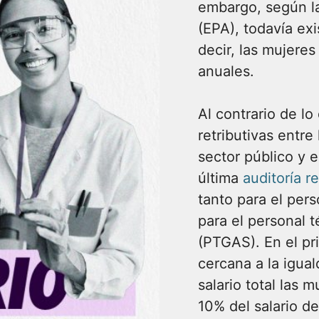
embargo, según la
(EPA), todavía exi
decir, las mujere
anuales.
Al contrario de lo
retributivas entr
sector público y e
última
auditoría r
tanto para el per
para el personal t
(PTGAS). En el pr
cercana a la igual
salario total las 
10% del salario d