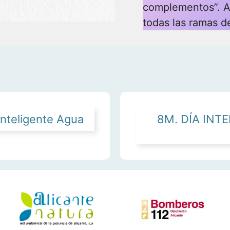
complementos”. A
todas las ramas d
Inteligente Agua
8M. DÍA INT