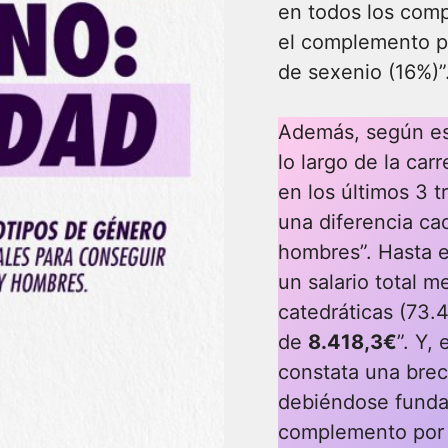
en todos los com
el complemento po
de sexenio (16%)”
Además, según esa
lo largo de la ca
en los últimos 3 
una diferencia ca
hombres”. Hasta e
un salario total m
catedráticas (73.
de
8.418,3€
”. Y,
constata una brec
debiéndose funda
complemento por 