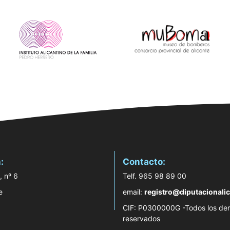
:
Contacto:
, nº 6
Telf. 965 98 89 00
e
email:
registro@diputacionalic
CIF: P0300000G -Todos los de
reservados