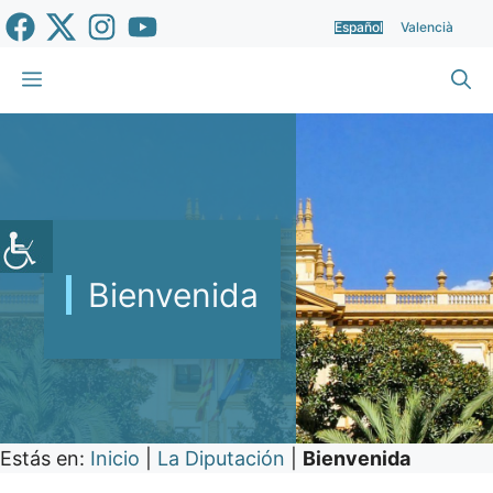
Saltar
Español
Valencià
al
contenido
Menú
Bienvenida
Estás en:
Inicio
|
La Diputación
|
Bienvenida